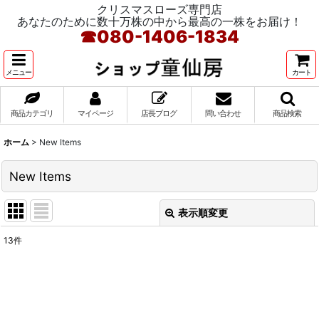
クリスマスローズ専門店
あなたのために数十万株の中から最高の一株をお届け！
☎
080-1406-1834
メニュー
カート
商品カテゴリ
マイページ
店長ブログ
問い合わせ
商品検索
ホーム
>
New Items
New Items
表示順変更
閉じる
13
件
表示数
:
在庫あり
並び順
: