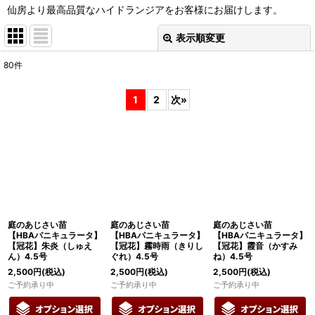
仙房より最高品質なハイドランジアをお客様にお届けします。
表示順変更
閉じる
80
件
サブカテゴリ
:
1
2
次
»
表示数
:
在庫あり
並び順
:
絞り込む
庭のあじさい苗
庭のあじさい苗
庭のあじさい苗
【HBAパニキュラータ】
【HBAパニキュラータ】
【HBAパニキュラータ】
【冠花】朱炎（しゅえ
【冠花】霧時雨（きりし
【冠花】霞音（かすみ
ん）4.5号
ぐれ）4.5号
ね）4.5号
2,500
円
(税込)
2,500
円
(税込)
2,500
円
(税込)
ご予約承り中
ご予約承り中
ご予約承り中