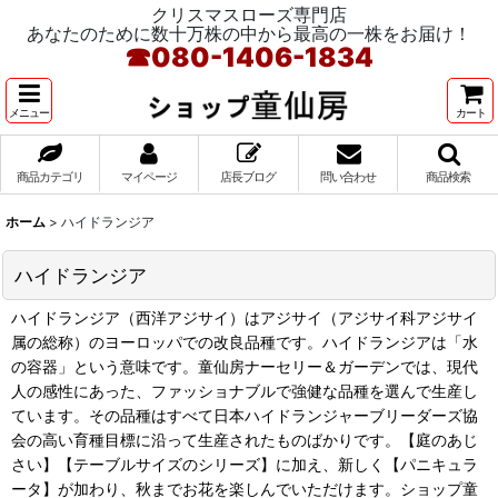
クリスマスローズ専門店
あなたのために数十万株の中から最高の一株をお届け！
☎
080-1406-1834
メニュー
カート
商品カテゴリ
マイページ
店長ブログ
問い合わせ
商品検索
ホーム
>
ハイドランジア
ハイドランジア
ハイドランジア（西洋アジサイ）はアジサイ（アジサイ科アジサイ
属の総称）のヨーロッパでの改良品種です。ハイドランジアは「水
の容器」という意味です。童仙房ナーセリー＆ガーデンでは、現代
人の感性にあった、ファッショナブルで強健な品種を選んで生産し
ています。その品種はすべて日本ハイドランジャーブリーダーズ協
会の高い育種目標に沿って生産されたものばかりです。【庭のあじ
さい】【テーブルサイズのシリーズ】に加え、新しく【パニキュラ
ータ】が加わり、秋までお花を楽しんでいただけます。ショップ童