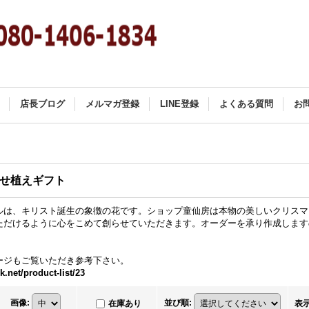
店長ブログ
メルマガ登録
LINE登録
よくある質問
お
せ植えギフト
ルは、キリスト誕生の象徴の花です。ショップ童仙房は本物の美しいクリスマ
ただけるように心をこめて創らせていただきます。オーダーを承り作成します
ージもご覧いただき参考下さい。
k.net/product-list/23
画像
:
並び順
:
在庫あり
表