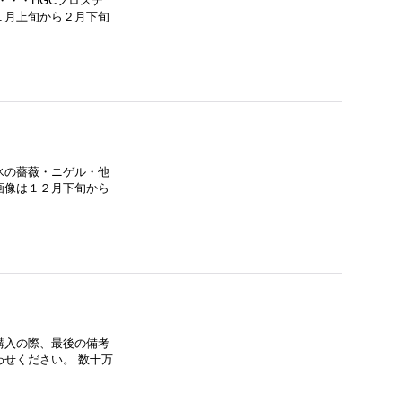
・・HGCフロステ
１月上旬から２月下旬
氷の薔薇・ニゲル・他
画像は１２月下旬から
購入の際、最後の備考
せください。 数十万