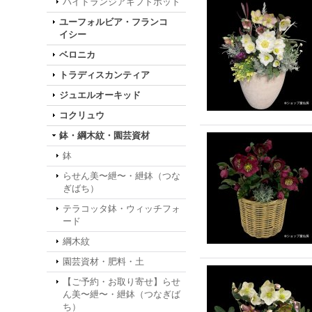
ハイドランジアギフトポット
ユーフォルビア・フランコ
イシー
ベロニカ
トラディスカンティア
ジュエルオーキッド
コクリュウ
鉢・綱木紋・園芸資材
鉢
らせん美〜紲〜・紲鉢（つな
ぎばち）
テラコッタ鉢・ウィッチフォ
ード
綱木紋
園芸資材・肥料・土
【ご予約・お取り寄せ】らせ
ん美〜紲〜・紲鉢（つなぎば
ち）