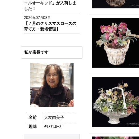
エルオーキッド」が入荷しま
した！
2026
07
08
年
月
日
【７月のクリスマスローズの
育て方・栽培管理】
私が店長です
名前
大友由美子
趣味
ｸﾘｽﾏｽﾛｰｽﾞ