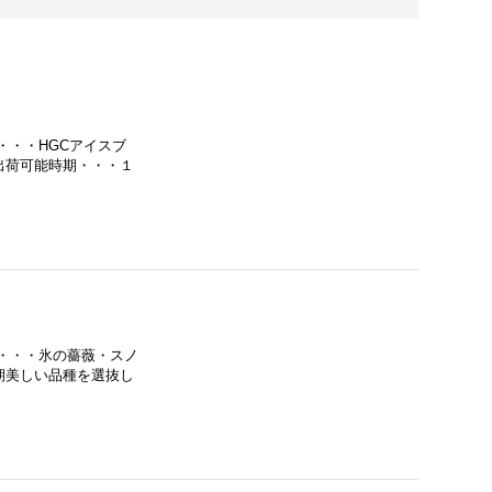
・・HGCアイスブ
出荷可能時期・・・１
・・・氷の薔薇・スノ
期美しい品種を選抜し