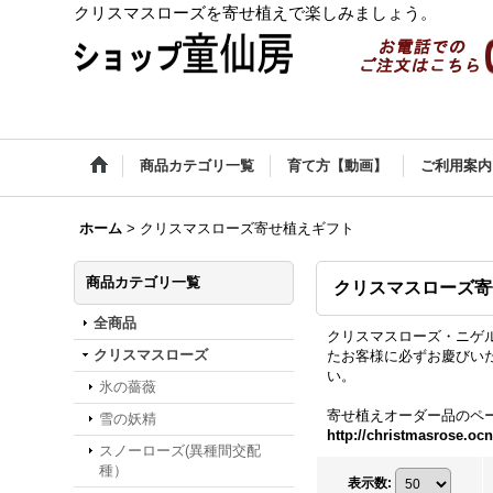
クリスマスローズを寄せ植えで楽しみましょう。
商品カテゴリ一覧
育て方【動画】
ご利用案内
ホーム
>
クリスマスローズ寄せ植えギフト
商品カテゴリ一覧
クリスマスローズ寄
全商品
クリスマスローズ・ニゲ
クリスマスローズ
たお客様に必ずお慶びい
い。
氷の薔薇
寄せ植えオーダー品のペ
雪の妖精
http://christmasrose.ocn
スノーローズ(異種間交配
種）
表示数
: