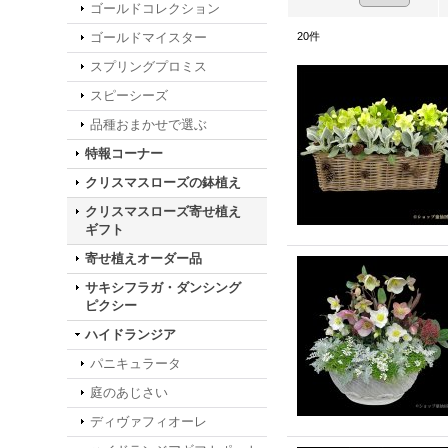
ゴールドコレクション
ゴールドマイスター
20
件
スプリングプロミス
スピーシーズ
品種おまかせで選ぶ
特報コーナー
クリスマスローズの鉢植え
クリスマスローズ寄せ植え
ギフト
寄せ植えオーダー品
サキシフラガ・ダンシング
ピクシー
ハイドランジア
パニキュラータ
庭のあじさい
ディヴァフィオーレ