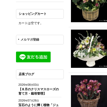
ショッピングカート
カートは空です。
メルマガ登録
店長ブログ
2026
08
03
年
月
日
【８月のクリスマスローズの
育て方・栽培管理】
2026
07
26
年
月
日
宝石のように輝く植物「ジュ