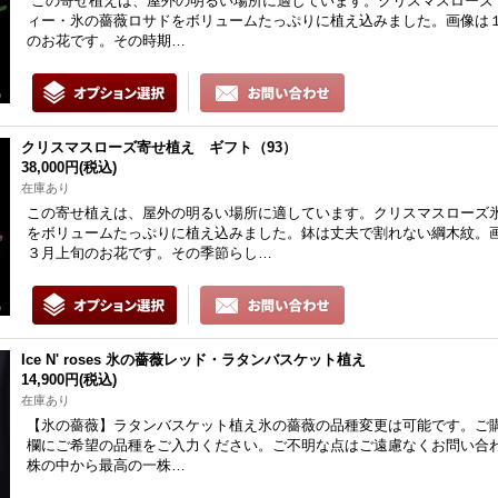
この寄せ植えは、屋外の明るい場所に適しています。クリスマスローズ・
ィー・氷の薔薇ロサドをボリュームたっぷりに植え込みました。画像は
のお花です。その時期…
クリスマスローズ寄せ植え ギフト（93）
38,000円
(税込)
在庫あり
この寄せ植えは、屋外の明るい場所に適しています。クリスマスローズ
をボリュームたっぷりに植え込みました。鉢は丈夫で割れない綱木紋。
３月上旬のお花です。その季節らし…
Ice N' roses 氷の薔薇レッド・ラタンバスケット植え
14,900円
(税込)
在庫あり
【氷の薔薇】ラタンバスケット植え氷の薔薇の品種変更は可能です。ご
欄にご希望の品種をご入力ください。ご不明な点はご遠慮なくお問い合わ
株の中から最高の一株…