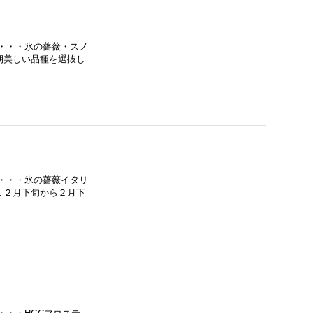
・・・氷の薔薇・スノ
期美しい品種を選抜し
・・・氷の薔薇イタリ
１２月下旬から２月下