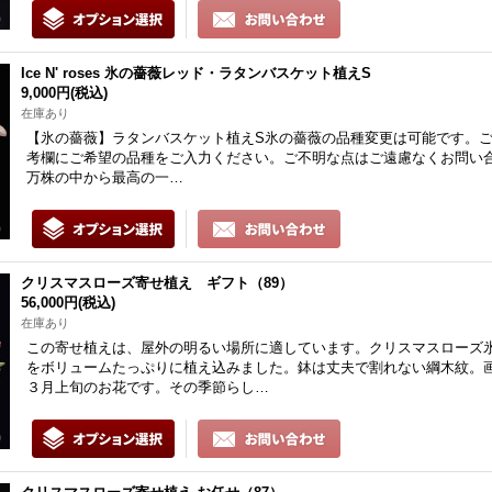
Ice N' roses 氷の薔薇レッド・ラタンバスケット植えS
9,000円
(税込)
在庫あり
【氷の薔薇】ラタンバスケット植えS氷の薔薇の品種変更は可能です。
考欄にご希望の品種をご入力ください。ご不明な点はご遠慮なくお問い合
万株の中から最高の一…
クリスマスローズ寄せ植え ギフト（89）
56,000円
(税込)
在庫あり
この寄せ植えは、屋外の明るい場所に適しています。クリスマスローズ
をボリュームたっぷりに植え込みました。鉢は丈夫で割れない綱木紋。
３月上旬のお花です。その季節らし…