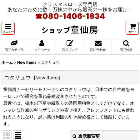
クリスマスローズ専門店
あなたのために数十万株の中から最高の一株をお届け！
☎
080-1406-1834
メニュー
カート
商品カテゴリ
マイページ
店長ブログ
問い合わせ
商品検索
ホーム
>
New Items
>
コクリュウ
コクリュウ
[
New Items
]
童仙房ナーセリー＆ガーデンのコクリュウは、日本での自生種をヨ
ーロッパで研究を重ね品種改良されたものです。
最近では、樹木の下草や縁取りの造園用植物としてだけでなく、オ
シャレな洋風のギャザリングや寄せ植え、アレンジメントにも使わ
れるようになり、黒い葉は周囲の引き締め役として活躍していま
す。
表示順変更
閉じる