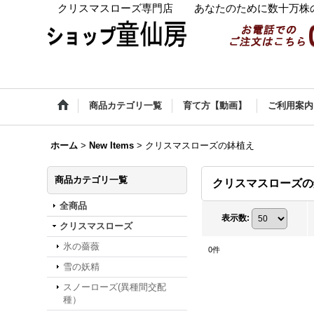
クリスマスローズ専門店 あなたのために数十万株の
商品カテゴリ一覧
育て方【動画】
ご利用案内
ホーム
>
New Items
>
クリスマスローズの鉢植え
商品カテゴリ一覧
クリスマスローズ
全商品
表示数
:
クリスマスローズ
氷の薔薇
0
件
雪の妖精
スノーローズ(異種間交配
種）