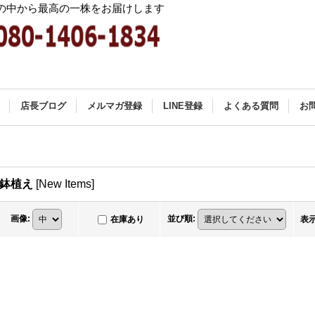
中から最高の一株をお届けします
店長ブログ
メルマガ登録
LINE登録
よくある質問
お
の鉢植え
[
New Items
]
画像
:
並び順
:
在庫あり
表