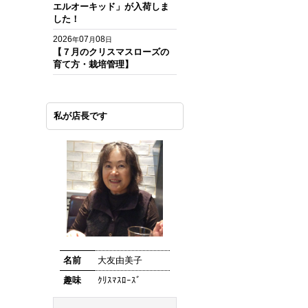
エルオーキッド」が入荷しま
した！
2026
07
08
年
月
日
【７月のクリスマスローズの
育て方・栽培管理】
私が店長です
名前
大友由美子
趣味
ｸﾘｽﾏｽﾛｰｽﾞ