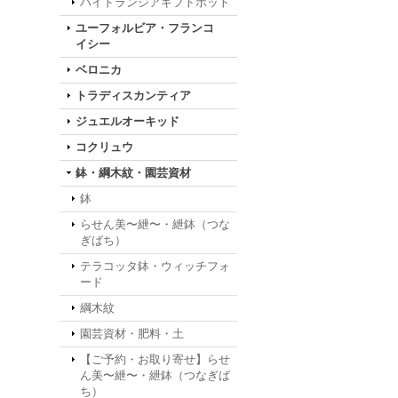
ハイドランジアギフトポット
ユーフォルビア・フランコ
イシー
ベロニカ
トラディスカンティア
ジュエルオーキッド
コクリュウ
鉢・綱木紋・園芸資材
鉢
らせん美〜紲〜・紲鉢（つな
ぎばち）
テラコッタ鉢・ウィッチフォ
ード
綱木紋
園芸資材・肥料・土
【ご予約・お取り寄せ】らせ
ん美〜紲〜・紲鉢（つなぎば
ち）