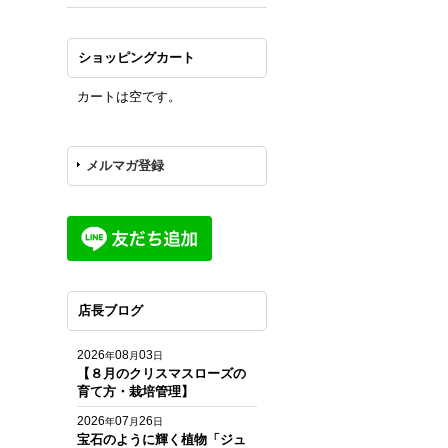
ショッピングカート
カートは空です。
メルマガ登録
店長ブログ
2026
08
03
年
月
日
【８月のクリスマスローズの
育て方・栽培管理】
2026
07
26
年
月
日
宝石のように輝く植物「ジュ