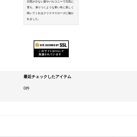
日照が少ない庭やバルコニーで元気に
育ち、凍りつくような寒い冬に美しく
咲いてくれるクリスマスローズに魅か
れました。
最近チェックしたアイテム
0件