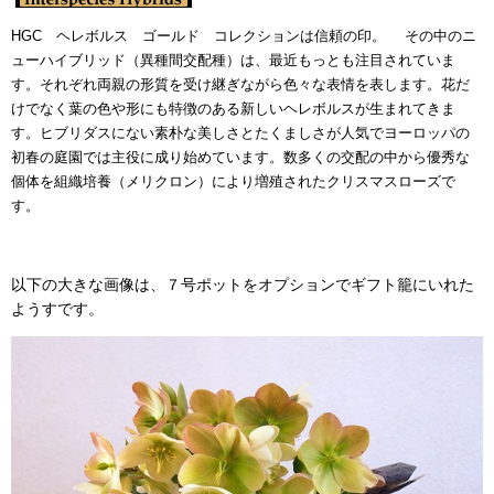
HGC ヘレボルス ゴールド コレクションは信頼の印。 その中のニ
ューハイブリッド（異種間交配種）は、最近もっとも注目されていま
す。それぞれ両親の形質を受け継ぎながら色々な表情を表します。花だ
けでなく葉の色や形にも特徴のある新しいヘレボルスが生まれてきま
す。ヒブリダスにない素朴な美しさとたくましさが人気でヨーロッパの
初春の庭園では主役に成り始めています。数多くの交配の中から優秀な
個体を組織培養（メリクロン）により増殖されたクリスマスローズで
す。
以下の大きな画像は、７号ポットをオプションでギフト籠にいれた
ようすです。