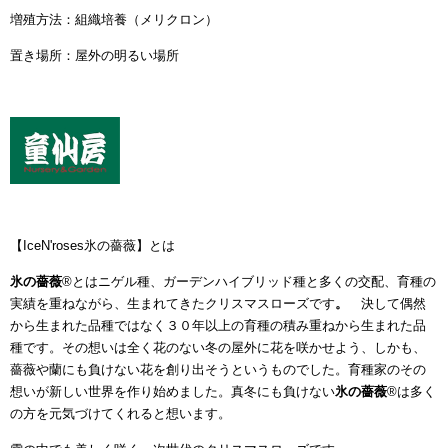
増殖方法：組織培養（メリクロン）
置き場所：屋外の明るい場所
【IceN'roses氷の薔薇】とは
氷の薔薇
®とはニゲル種、ガーデンハイブリッド種と多くの交配、育種の
実績を重ねながら、生まれてきたクリスマスローズです
。
決して偶然
から生まれた品種ではなく３０年以上の育種の積み重ねから生まれた品
種です。その想いは全く花のない冬の屋外に花を咲かせよう、しかも、
薔薇や蘭にも負けない花を創り出そうというものでした。育種家のその
想いが新しい世界を作り始めました。真冬にも負けない
氷の薔薇
®は多く
の方を元気づけてくれると想います。