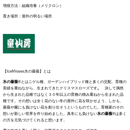
増殖方法：組織培養（メリクロン）
置き場所：屋外の明るい場所
【IceN'roses氷の薔薇】とは
氷の薔薇
®とはニゲル種、ガーデンハイブリッド種と多くの交配、育種の
実績を重ねながら、生まれてきたクリスマスローズです
。
決して偶然
から生まれた品種ではなく３０年以上の育種の積み重ねから生まれた品
種です。その想いは全く花のない冬の屋外に花を咲かせよう、しかも、
薔薇や蘭にも負けない花を創り出そうというものでした。育種家のその
想いが新しい世界を作り始めました。真冬にも負けない
氷の薔薇
®は多く
の方を元気づけてくれると想います。