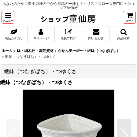
あなたのために数十万株の中から最高の一株を！クリスマスローズ専門店・ショ
ップ童仙房
メニュー
カート
商品カテゴリ
マイページ
店長ブログ
問い合わせ
商品検索
ホーム
>
鉢・綱木紋・園芸資材
>
らせん美〜紲〜・紲鉢（つなぎばち）
>
紲鉢（つなぎばち）・つゆくさ
紲鉢（つなぎばち）・つゆくさ
紲鉢（つなぎばち）・つゆくさ