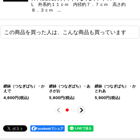
L 外系約１１ｃｍ 内径約７．７ｃｍ 高さ約
８．３ｃｍ …
この商品を買った人は、こんな商品も買っています
紲鉢（つなぎばち）・か
紲鉢（つなぎばち）・あ
紲鉢（つなぎばち）・か
えで
さがお
とれあ
4,600
円
(税込)
5,600
円
(税込)
5,900
円
(税込)
Facebookでシェア