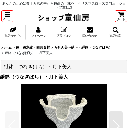
あなたのために数十万株の中から最高の一株を！クリスマスローズ専門店・ショ
ップ童仙房
メニュー
カート
商品カテゴリ
マイページ
店長ブログ
問い合わせ
商品検索
ホーム
>
鉢・綱木紋・園芸資材
>
らせん美〜紲〜・紲鉢（つなぎばち）
>
紲鉢（つなぎばち）・月下美人
紲鉢（つなぎばち）・月下美人
紲鉢（つなぎばち）・月下美人