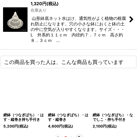
1,320
円
(税込)
在庫あり
山形鉢底ネット水はけ、通気性がよく植物の根腐
れ防止になります。穴の小さな鉢におくと鉢の土
の中に空気が入りやすくなります。サイズ・・・
L 外系約１１ｃｍ 内径約７．７ｃｍ 高さ約
８．３ｃｍ …
この商品を買った人は、こんな商品も買っています
紲鉢（つなぎばち）・は
紲鉢（つなぎばち）・は
紲鉢（つなぎばち）・な
す・縦巻き持ち手付き
す・縦巻き
でしこ・持ち手付き
5,200
円
(税込)
4,600
円
(税込)
2,100
円
(税込)