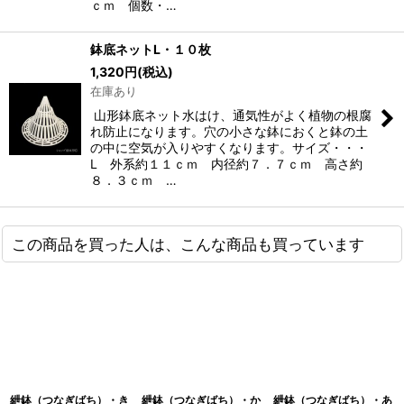
ｃｍ 個数・…
鉢底ネットL・１０枚
1,320
円
(税込)
在庫あり
山形鉢底ネット水はけ、通気性がよく植物の根腐
れ防止になります。穴の小さな鉢におくと鉢の土
の中に空気が入りやすくなります。サイズ・・・
L 外系約１１ｃｍ 内径約７．７ｃｍ 高さ約
８．３ｃｍ …
この商品を買った人は、こんな商品も買っています
紲鉢（つなぎばち）・き
紲鉢（つなぎばち）・か
紲鉢（つなぎばち）・あ