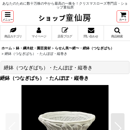
あなたのために数十万株の中から最高の一株を！クリスマスローズ専門店・ショ
ップ童仙房
メニュー
カート
商品カテゴリ
マイページ
店長ブログ
問い合わせ
商品検索
ホーム
>
鉢・綱木紋・園芸資材
>
らせん美〜紲〜・紲鉢（つなぎばち）
>
紲鉢（つなぎばち）・たんぽぽ・縦巻き
紲鉢（つなぎばち）・たんぽぽ・縦巻き
紲鉢（つなぎばち）・たんぽぽ・縦巻き