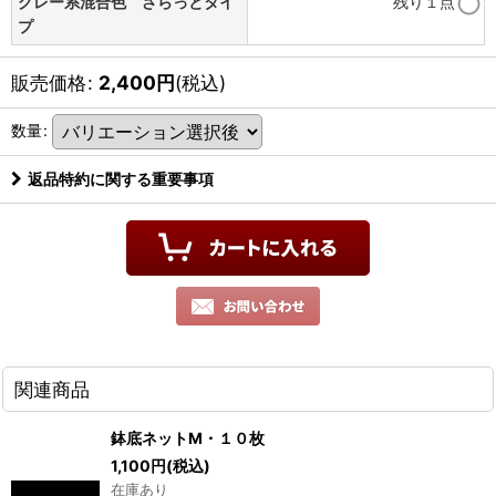
グレー系混合色 ざらっとタイ
残り１点
プ
販売価格
:
2,400
円
(税込)
数量
:
返品特約に関する重要事項
関連商品
鉢底ネットM・１０枚
1,100
円
(税込)
在庫あり