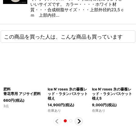
いいサイズです。 カラー・・・・ホワイト材
質・・・合成樹脂サイズ・・・上部外径約23,5ｃ
ｍ 上部内径…
この商品を買った人は、こんな商品も買っています
肥料
Ice N' roses 氷の薔薇レ
Ice N' roses 氷の薔薇レ
青花専用 アジサイ肥料
ッド・ラタンバスケット
ッド・ラタンバスケット
植え
植えS
660
円
(税込)
14,900
円
(税込)
9,000
円
(税込)
3点
在庫あり
在庫あり