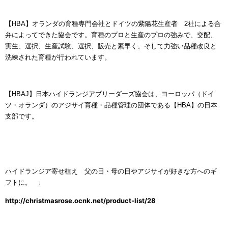
【HBA】オランダの育種専門会社とドイツの紫陽花生産者 2社による合
弁によってできた協会です。育種のプロと生産のプロの強みで、交配、
実生、選択、生産試験、選択、販売と素早く、そして力強い品種改良と
洗練された育種が行われています。
【HBAJ】日本ハイドランジアブリーダーズ協会は、ヨーロッパ（ドイ
ツ・オランダ）のアジサイ育種・品種管理の団体である【HBA】の日本
支部です。
ハイドランジア寄せ植え 父の日・母の日やアジサイが好きな方へのギ
フトに。 ↓
http://christmasrose.ocnk.net/product-list/28