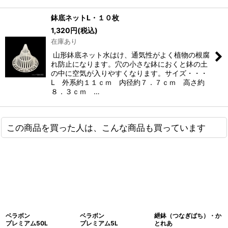
鉢底ネットL・１０枚
1,320
円
(税込)
在庫あり
山形鉢底ネット水はけ、通気性がよく植物の根腐
れ防止になります。穴の小さな鉢におくと鉢の土
の中に空気が入りやすくなります。サイズ・・・
L 外系約１１ｃｍ 内径約７．７ｃｍ 高さ約
８．３ｃｍ …
この商品を買った人は、こんな商品も買っています
ベラボン
ベラボン
紲鉢（つなぎばち）・か
プレミアム50L
プレミアム5L
とれあ