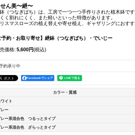
らせん美〜紲〜
鉢（つなぎばち）は、工房で一つ一つ手作りされた植木鉢です
くく割れにくく、また軽いといった特徴があります。
リスマスローズの植え替えや寄せ植え、ギャザリングにおす
ご予約・お取り寄せ】紲鉢（つなぎばち）・でいじー
売価格
:
5,600円
(税込)
予約承り中
Facebookでシェア
カラー・質感
ホワイト
グレー
グレー系混合色 つるっとタイプ
グレー系混合色 ざらっとタイプ