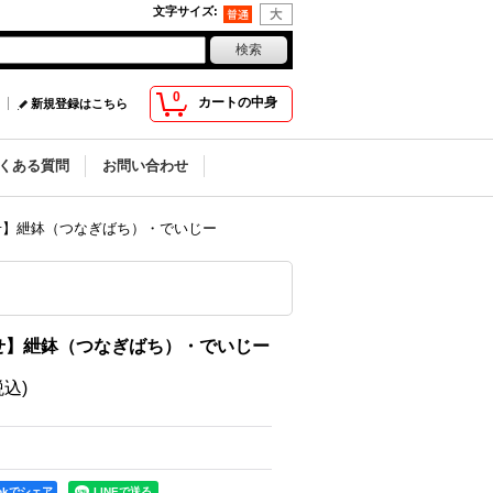
文字サイズ
:
0
カートの中身
新規登録はこちら
くある質問
お問い合わせ
せ】紲鉢（つなぎばち）・でいじー
せ】紲鉢（つなぎばち）・でいじー
税込)
ookでシェア