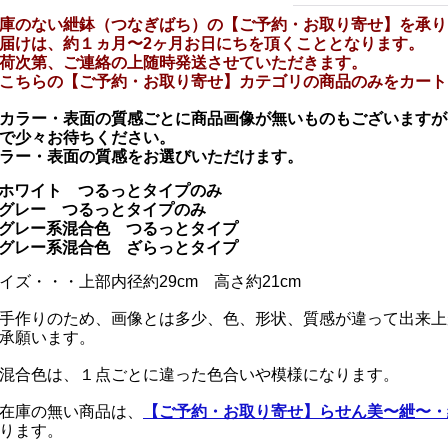
庫のない紲鉢（つなぎばち）の【ご予約・お取り寄せ】を承り
届けは、約１ヵ月〜2ヶ月お日にちを頂くこととなります。
荷次第、ご連絡の上随時発送させていただきます。
こちらの【ご予約・お取り寄せ】カテゴリの商品のみをカート
カラー・表面の質感ごとに商品画像が無いものもございますが
で少々お待ちください。
ラー・表面の質感をお選びいただけます。
ホワイト つるっとタイプのみ
グレー つるっとタイプのみ
グレー系混合色 つるっとタイプ
グレー系混合色 ざらっとタイプ
イズ・・・上部内径約29cm 高さ約21cm
手作りのため、画像とは多少、色、形状、質感が違って出来上
承願います。
混合色は、１点ごとに違った色合いや模様になります。
在庫の無い商品は、
【ご予約・お取り寄せ】らせん美〜紲〜・
ります。