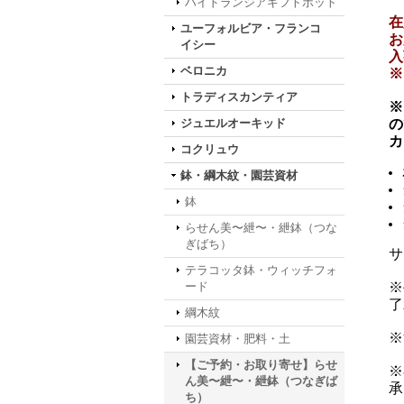
ハイドランジアギフトポット
在
ユーフォルビア・フランコ
お
イシー
入
ベロニカ
※
トラディスカンティア
※
ジュエルオーキッド
の
カ
コクリュウ
鉢・綱木紋・園芸資材
鉢
らせん美〜紲〜・紲鉢（つな
ぎばち）
サ
テラコッタ鉢・ウィッチフォ
ード
※
了
綱木紋
※
園芸資材・肥料・土
【ご予約・お取り寄せ】らせ
※
ん美〜紲〜・紲鉢（つなぎば
承
ち）