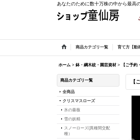
あなたのために数十万株の中から最高
商品カテゴリ一覧
育て方【動
ホーム
>
鉢・綱木紋・園芸資材
>
【ご予約
商品カテゴリ一覧
【
全商品
クリスマスローズ
氷の薔薇
雪の妖精
スノーローズ(異種間交配
種）