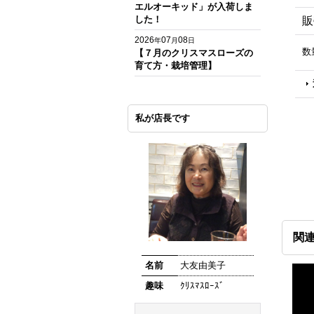
エルオーキッド」が入荷しま
した！
販
2026
07
08
年
月
日
数
【７月のクリスマスローズの
育て方・栽培管理】
私が店長です
関
名前
大友由美子
趣味
ｸﾘｽﾏｽﾛｰｽﾞ