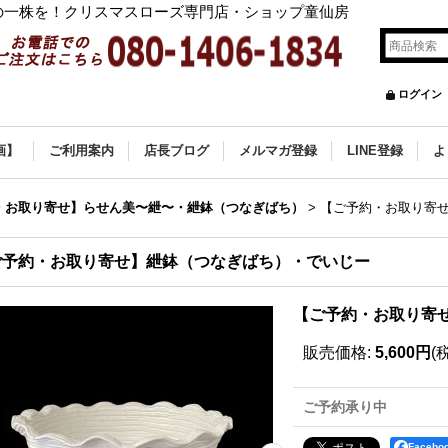
の一株を！クリスマスローズ専門店・ショップ童仙房
ログイン
画】
ご利用案内
店長ブログ
メルマガ登録
LINE登録
よ
・お取り寄せ】らせん美〜紲〜・紲鉢（つなぎばち）
>
【ご予約・お取り寄
ご予約・お取り寄せ】紲鉢（つなぎばち）・でいじー
【ご予約・お取り寄
販売価格
:
5,600円
(
ご予約承り中
Faceb