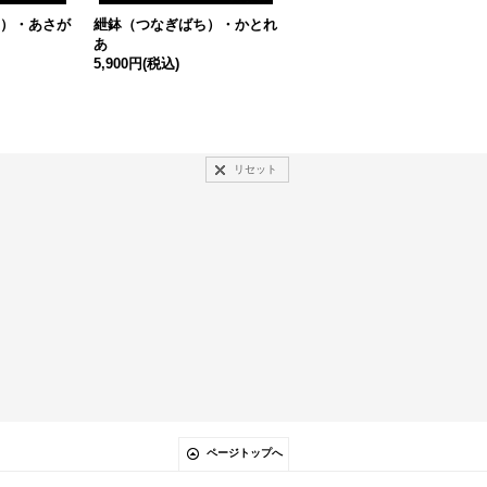
）・あさが
紲鉢（つなぎばち）・かとれ
紲鉢（つなぎばち）・つばき
あ
7,200円
(税込)
5,900円
(税込)
リセット
ページトップへ