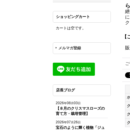
紲
ショッピングカート
に
ク
カートは空です。
【
販
メルマガ登録
ご
店長ブログ
2026
08
03
年
月
日
【８月のクリスマスローズの
育て方・栽培管理】
2026
07
26
年
月
日
宝石のように輝く植物「ジュ