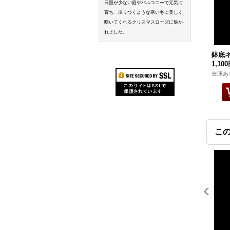
日照が少ない庭やバルコニーで元気に
育ち、凍りつくような寒い冬に美しく
咲いてくれるクリスマスローズに魅か
れました。
鉢底
1,10
在庫あ
こ