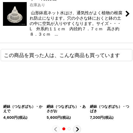
在庫あり
山形鉢底ネット水はけ、通気性がよく植物の根腐
れ防止になります。穴の小さな鉢におくと鉢の土
の中に空気が入りやすくなります。サイズ・・・
L 外系約１１ｃｍ 内径約７．７ｃｍ 高さ約
８．３ｃｍ …
この商品を買った人は、こんな商品も買っています
紲鉢（つなぎばち）・か
紲鉢（つなぎばち）・あ
紲鉢（つなぎばち）・つ
えで
さがお
ばき
4,600
円
(税込)
5,600
円
(税込)
7,200
円
(税込)