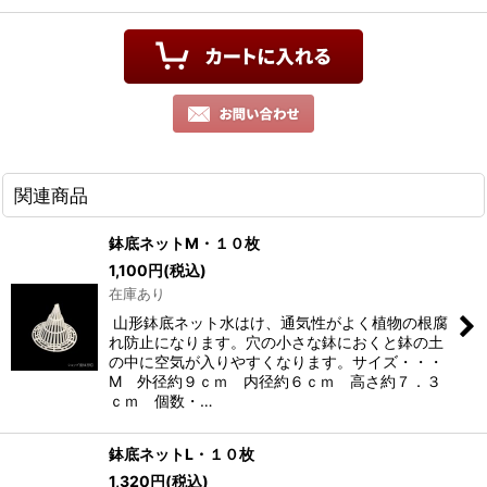
関連商品
鉢底ネットM・１０枚
1,100
円
(税込)
在庫あり
山形鉢底ネット水はけ、通気性がよく植物の根腐
れ防止になります。穴の小さな鉢におくと鉢の土
の中に空気が入りやすくなります。サイズ・・・
M 外径約９ｃｍ 内径約６ｃｍ 高さ約７．３
ｃｍ 個数・…
鉢底ネットL・１０枚
1,320
円
(税込)