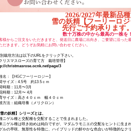
2026/2027年最新品種
雪の妖精【フーリーロジ
先行ご予約承ります
数十万株の中から最高の一株を
客様からご注文をいただきますと、発送日に農場に出向き、ご要望に沿った
ただきます。どうぞお気軽にお問い合わせください。
別栽培方法は以下のURLをクリック下さい。
クリスマスローズの育て方 栽培管理】
tp://christmasrose.ocnk.net/page/3
種名：【HGCフーリーロジー】
荷サイズ：4.5号 約13.5ｃｍ
荷時期：
11月〜3月
開花時期：12月〜 4
育サイズ：高さ４０ｃｍ 幅４０ｃｍ
殖方法：組織培養（メリクロン）
 雪の妖精】シリーズとは、
種ニゲル種と交配種を交配することで生まれました。
来ニゲル種は咲き始めは純白ですが、マダムラモニエの交配をヒントに生ま
ゲルの早咲、無形性を特徴に、ハイブリッドの鮮やかな色合いが特徴的なク