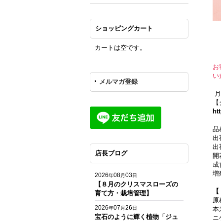
ショッピングカート
カートは空です。
お
い
メルマガ登録
月
【
ht
品
出
出
店長ブログ
成
増
2026
08
03
年
月
日
【８月のクリスマスローズの
【
育て方・栽培管理】
原
2026
07
26
年
月
日
本
宝石のように輝く植物「ジュ
ニ