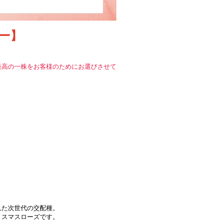
ー】
。
！
最高の一株をお客様のためにお選びさせて
月
れた次世代の交配種。
リスマスローズです。