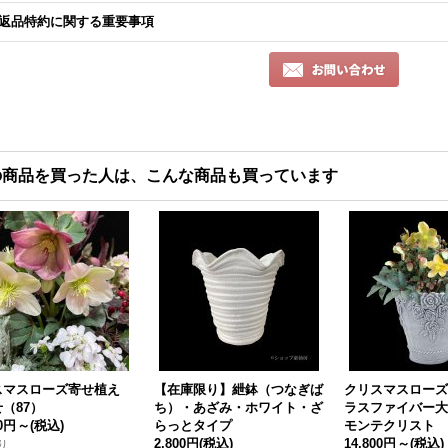
返品特約に関する重要事項
の商品を買った人は、こんな商品も買っています
スマスローズ寄せ植え
【在庫限り】紲鉢（つなぎば
クリスマスローズ
（87）
ち）・あざみ・ホワイト・ざ
ラスファイバー大
00円
～
(税込)
らっとタイプ
モンテクリスト
2,800円
(税込)
14,800円
～
(税込)
り