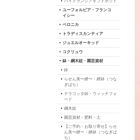
ハイドランジアギフトポット
ユーフォルビア・フランコ
イシー
ベロニカ
トラディスカンティア
ジュエルオーキッド
コクリュウ
鉢・綱木紋・園芸資材
鉢
らせん美〜紲〜・紲鉢（つな
ぎばち）
テラコッタ鉢・ウィッチフォ
ード
綱木紋
園芸資材・肥料・土
【ご予約・お取り寄せ】らせ
ん美〜紲〜・紲鉢（つなぎば
ち）