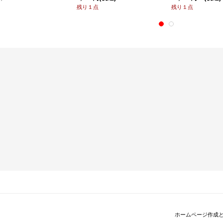
残り１点
残り１点
ホームページ作成