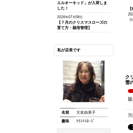
エルオーキッド」が入荷しま
した！
【
2
2026
07
08
年
月
日
カ
【７月のクリスマスローズの
育て方・栽培管理】
私が店長です
ク
雪
販
名前
大友由美子
完
趣味
ｸﾘｽﾏｽﾛｰｽﾞ