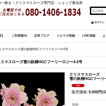
の一株を！クリスマスローズ専門店・ショップ童仙房
ログイン
画】
ご利用案内
店長ブログ
メルマガ登録
LINE登録
よ
リスマスローズ雪の妖精HGCフーリーロジー4.5号
スマスローズ雪の妖精HGCフーリーロジー4.5号
クリスマスローズ
雪の妖精HGCフーリー
販売価格
:
5,500円
(
完売