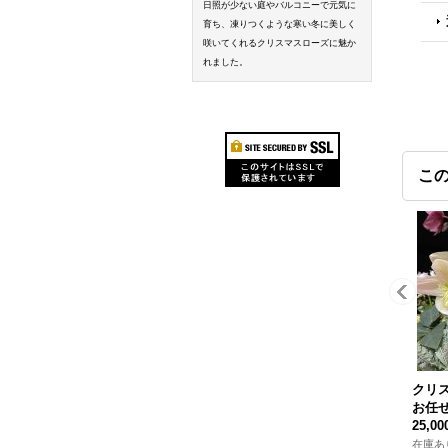
日照が少ない庭やバルコニーで元気に
育ち、凍りつくような寒い冬に美しく
咲いてくれるクリスマスローズに魅か
れました。
こ
クリ
お任せ
25,0
在庫あ