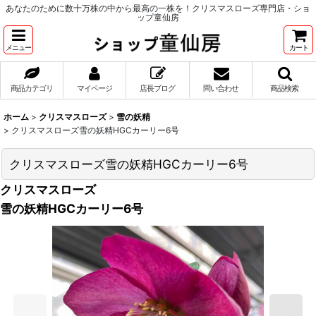
あなたのために数十万株の中から最高の一株を！クリスマスローズ専門店・ショ
ップ童仙房
メニュー
カート
商品カテゴリ
マイページ
店長ブログ
問い合わせ
商品検索
ホーム
>
クリスマスローズ
>
雪の妖精
>
クリスマスローズ雪の妖精HGCカーリー6号
クリスマスローズ雪の妖精HGCカーリー6号
クリスマスローズ
雪の妖精HGCカーリー6号