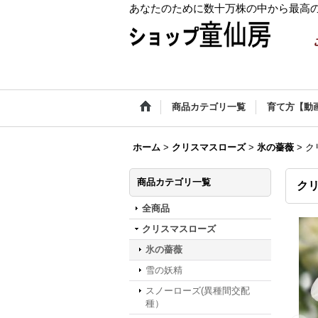
あなたのために数十万株の中から最高
商品カテゴリ一覧
育て方【動
ホーム
>
クリスマスローズ
>
氷の薔薇
>
ク
商品カテゴリ一覧
クリ
全商品
クリスマスローズ
氷の薔薇
雪の妖精
スノーローズ(異種間交配
種）