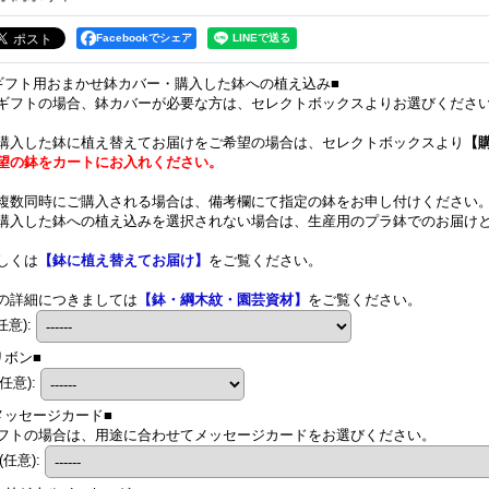
Facebookでシェア
ギフト用おまかせ鉢カバー・購入した鉢への植え込み■
ギフトの場合、鉢カバーが必要な方は、セレクトボックスよりお選びくださ
購入した鉢に植え替えてお届けをご希望の場合は、セレクトボックスより
【
望の鉢をカートにお入れください。
複数同時にご購入される場合は、備考欄にて指定の鉢をお申し付けください
購入した鉢への植え込みを選択されない場合は、生産用のプラ鉢でのお届け
しくは
【鉢に植え替えてお届け】
をご覧ください。
の詳細につきましては
【鉢・綱木紋・園芸資材】
をご覧ください。
任意)
:
リボン■
(任意)
:
メッセージカード■
フトの場合は、用途に合わせてメッセージカードをお選びください。
(任意)
: