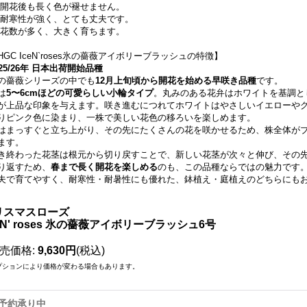
開花後も長く色が褪せません。
耐寒性が強く、とても丈夫です。
花数が多く、大きく育ちます。
HGC IceN`roses氷の薔薇アイボリーブラッシュの特徴】
025/26年 日本出荷開始品種
の薔薇シリーズの中でも
12月上旬頃から開花を始める早咲き品種
です。
は
5〜6cmほどの可愛らしい小輪タイプ
。丸みのある花弁はホワイトを基調と
が上品な印象を与えます。咲き進むにつれてホワイトはやさしいイエローや
りピンク色に染まり、一株で美しい花色の移ろいを楽しめます。
はまっすぐと立ち上がり、その先にたくさんの花を咲かせるため、株全体が
ます。
き終わった花茎は根元から切り戻すことで、新しい花茎が次々と伸び、その
り返すため、
春まで長く開花を楽しめる
のも、この品種ならではの魅力です
夫で育てやすく、耐寒性・耐暑性にも優れた、鉢植え・庭植えのどちらにも
リスマスローズ
e N' roses 氷の薔薇アイボリーブラッシュ6号
売価格
:
9,630円
(税込)
プションにより価格が変わる場合もあります。
予約承り中