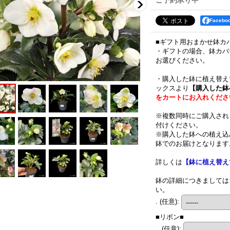
ご予約承り中
Faceb
■ギフト用おまかせ鉢カ
・ギフトの場合、鉢カバ
お選びください。
・購入した鉢に植え替え
ックスより
【購入した鉢
をカートにお入れくださ
※複数同時にご購入され
付けください。
※購入した鉢への植え込
鉢でのお届けとなります
詳しくは
【鉢に植え替え
鉢の詳細につきましては
い。
.
(任意)
:
■リボン■
..
(任意)
: