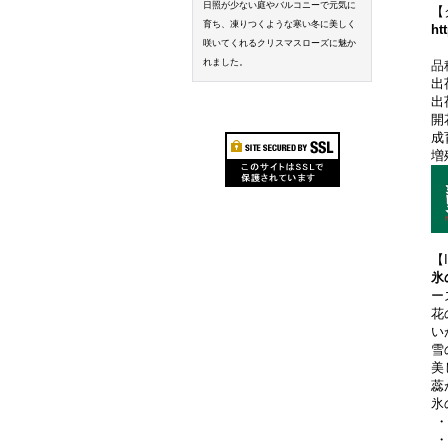
日照が少ない庭やバルコニーで元気に
【
育ち、凍りつくような寒い冬に美しく
ht
咲いてくれるクリスマスローズに魅か
れました。
品
出
出
開
成
増
【
氷
ー
花
い
雪
美
蕊
氷
・
・