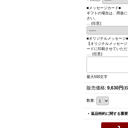
■メッセージカード■
ギフトの場合は、用途に
さい。
...
(任意)
:
■オリジナルメッセージ
【オリジナルメッセージ
ードに印刷させていただき
....
(任意)
:
最大500文字
販売価格
:
9,630円
(
数量
:
返品特約に関する重要