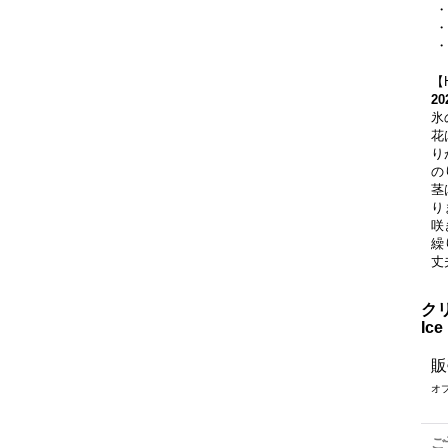
・
・
・
【
2
氷
花
り
の
茎
り
咲
繰
丈
ク
Ic
販
オ
ご