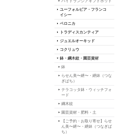
ハイドランジアギフトポット
ユーフォルビア・フランコ
イシー
ベロニカ
トラディスカンティア
ジュエルオーキッド
コクリュウ
鉢・綱木紋・園芸資材
鉢
らせん美〜紲〜・紲鉢（つな
ぎばち）
テラコッタ鉢・ウィッチフォ
ード
綱木紋
園芸資材・肥料・土
【ご予約・お取り寄せ】らせ
ん美〜紲〜・紲鉢（つなぎば
ち）