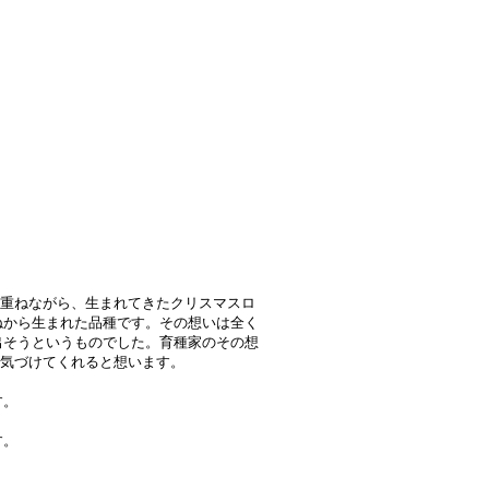
を重ねながら、生まれてきたクリスマスロ
ねから生まれた品種です。その想いは全く
出そうというものでした。育種家のその想
元気づけてくれると想います。
す。
す。