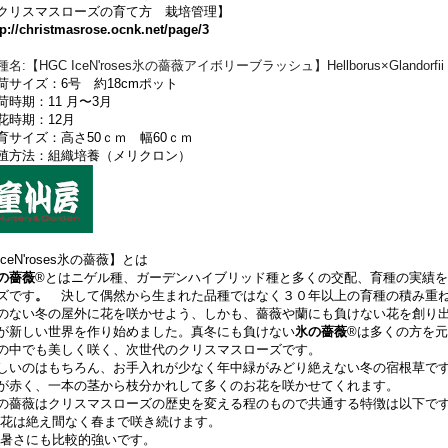
クリスマスローズの育て方 栽培管理】
tp://christmasrose.ocnk.net/page/3
種名:【HGC IceN'roses氷の薔薇アイボリーブラッシュ】Hellborus×Glandorfii
荷サイズ：6号 約18cmポット
荷時期：11 月〜3月
花時期：12月
育サイズ：高さ50ｃｍ 幅60ｃｍ
殖方法：組織培養（メリクロン）
IceN'roses氷の薔薇】とは
の薔薇
®とはニゲル種、ガーデンハイブリッド種と多くの交配、育種の実績
ズです
。
決して偶然から生まれた品種ではなく３０年以上の育種の積み重
のない冬の屋外に花を咲かせよう、しかも、薔薇や蘭にも負けない花を創り
が新しい世界を作り始めました。真冬にも負けない
氷の薔薇
®は多くの方を
の中でも美しく咲く、次世代のクリスマスローズです。
しいのはもちろん、お手入れが少なく年中緑がみどり絶えない冬の宿根草で
が赤く、一本の茎から枝分かれして多くのお花を咲かせてくれます。
の薔薇はクリスマスローズの歴史を変える程のもので共通する特徴は以下で
花は絶え間なく春まで咲き続けます。
暑さにも比較的強いです。