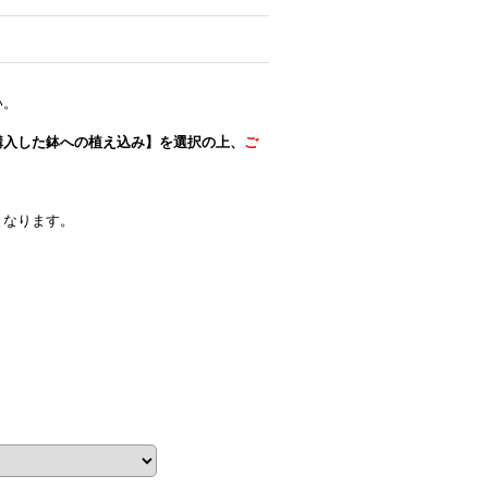
い。
購入した鉢への植え込み】を選択の上、
ご
。
となります。