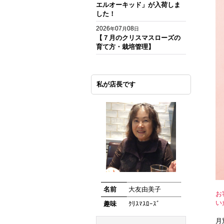
エルオーキッド」が入荷しま
した！
2026
07
08
年
月
日
【７月のクリスマスローズの
育て方・栽培管理】
私が店長です
名前
大友由美子
お
い
趣味
ｸﾘｽﾏｽﾛｰｽﾞ
月