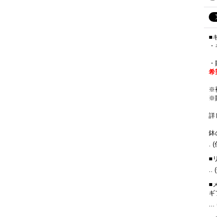
■
・
・
希
※
※
詳
鉢
.
(
■
..
■
ギ
...