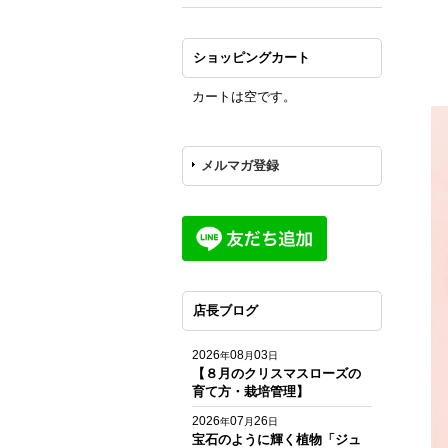
ショッピングカート
カートは空です。
メルマガ登録
店長ブログ
2026
08
03
年
月
日
【８月のクリスマスローズの
育て方・栽培管理】
2026
07
26
年
月
日
宝石のように輝く植物「ジュ