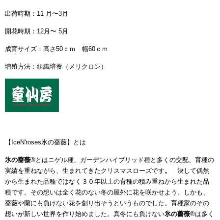
出荷時期：11 月〜3月
開花時期：12月〜 5月
成育サイズ：高さ50ｃｍ 幅60ｃｍ
増殖方法：組織培養（メリクロン）
【IceN'roses氷の薔薇】とは
氷の薔薇
®とはニゲル種、ガーデンハイブリッド種と多くの交配、育種の
実績を重ねながら、生まれてきたクリスマスローズです
。
決して偶然
から生まれた品種ではなく３０年以上の育種の積み重ねから生まれた品
種です。その想いは全く花のない冬の屋外に花を咲かせよう、しかも、
薔薇や蘭にも負けない花を創り出そうというものでした。育種家のその
想いが新しい世界を作り始めました。真冬にも負けない
氷の薔薇
®は多く