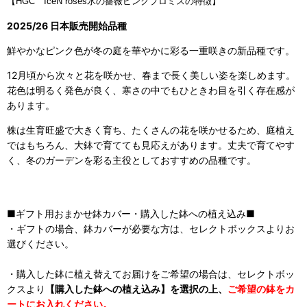
【HGC IceN`roses氷の薔薇ピンクプロミスの特徴】
2025/26 日本販売開始品種
鮮やかなピンク色が冬の庭を華やかに彩る一重咲きの新品種です。
12月頃から次々と花を咲かせ、春まで長く美しい姿を楽しめます。
花色は明るく発色が良く、寒さの中でもひときわ目を引く存在感が
あります。
株は生育旺盛で大きく育ち、たくさんの花を咲かせるため、庭植え
ではもちろん、大鉢で育てても見応えがあります。丈夫で育てやす
く、冬のガーデンを彩る主役としておすすめの品種です。
■ギフト用おまかせ鉢カバー・購入した鉢への植え込み■
・ギフトの場合、鉢カバーが必要な方は、セレクトボックスよりお
選びください。
・購入した鉢に植え替えてお届けをご希望の場合は、セレクトボッ
クスより
【購入した鉢への植え込み】を選択の上、
ご希望の鉢をカ
ートにお入れください。