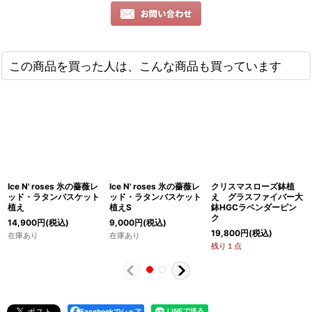
この商品を買った人は、こんな商品も買っています
Ice N' roses 氷の薔薇レ
Ice N' roses 氷の薔薇レ
クリスマスローズ鉢植
ッド・ラタンバスケット
ッド・ラタンバスケット
え グラスファイバー大
植え
植えS
鉢HGCラベンダーピン
ク
14,900
円
(税込)
9,000
円
(税込)
19,800
円
(税込)
在庫あり
在庫あり
残り１点
Facebookでシェア