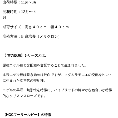
出荷時期：
11月〜3月
開花時期：12月〜 4
月
成育サイズ：高さ４０ｃｍ 幅４０ｃｍ
増殖方法：組織培養（メリクロン）
【 雪の妖精】シリーズとは、
原種ニゲル種と交配種を交配することで生まれました。
本来ニゲル種は咲き始めは純白ですが、マダムラモニエの交配をヒント
に生まれた次世代の交配種。
ニゲルの早咲、無形性を特徴に、ハイブリッドの鮮やかな色合いが特徴
的なクリスマスローズです。
【HGCフーリールビー】の特徴