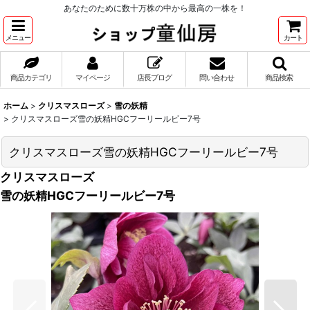
あなたのために数十万株の中から最高の一株を！
メニュー
カート
商品カテゴリ
マイページ
店長ブログ
問い合わせ
商品検索
ホーム
>
クリスマスローズ
>
雪の妖精
>
クリスマスローズ雪の妖精HGCフーリールビー7号
クリスマスローズ雪の妖精HGCフーリールビー7号
クリスマスローズ
雪の妖精HGCフーリールビー7号