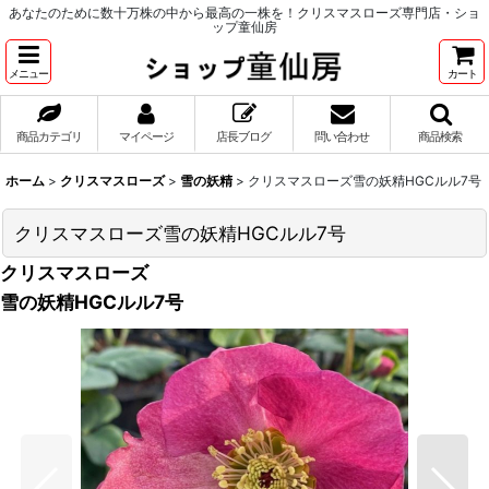
あなたのために数十万株の中から最高の一株を！クリスマスローズ専門店・ショ
ップ童仙房
メニュー
カート
商品カテゴリ
マイページ
店長ブログ
問い合わせ
商品検索
ホーム
>
クリスマスローズ
>
雪の妖精
>
クリスマスローズ雪の妖精HGCルル7号
クリスマスローズ雪の妖精HGCルル7号
クリスマスローズ
雪の妖精HGCルル7号