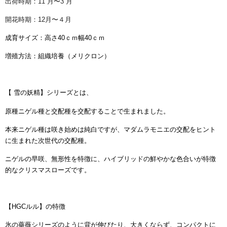
出荷時期：11 月〜3 月
開花時期：12月〜４月
成育サイズ：高さ40ｃｍ幅40ｃｍ
増殖方法：組織培養（メリクロン）
【 雪の妖精】シリーズとは、
原種ニゲル種と交配種を交配することで生まれました。
本来ニゲル種は咲き始めは純白ですが、マダムラモニエの交配をヒント
に生まれた次世代の交配種。
ニゲルの早咲、無形性を特徴に、ハイブリッドの鮮やかな色合いが特徴
的なクリスマスローズです。
【HGCルル】の特徴
氷の薔薇シリーズのように背が伸びたり、大きくならず、コンパクトに