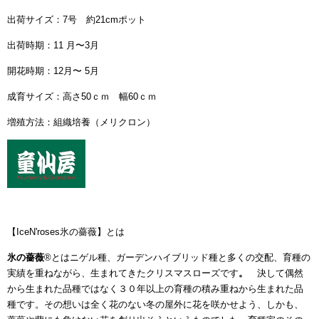
出荷サイズ：7号 約21cmポット
出荷時期：11 月〜3月
開花時期：12月〜 5月
成育サイズ：高さ50ｃｍ 幅60ｃｍ
増殖方法：組織培養（メリクロン）
【IceN'roses氷の薔薇】とは
氷の薔薇
®とはニゲル種、ガーデンハイブリッド種と多くの交配、育種の
実績を重ねながら、生まれてきたクリスマスローズです
。
決して偶然
から生まれた品種ではなく３０年以上の育種の積み重ねから生まれた品
種です。その想いは全く花のない冬の屋外に花を咲かせよう、しかも、