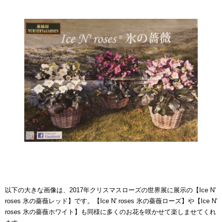
以下の大きな画像は、2017年クリスマスローズの世界展に展示の【Ice N'
roses 氷の薔薇レッド】です。【Ice N' roses 氷の薔薇ローズ】や【Ice N'
roses 氷の薔薇ホワイト】も同様に多くのお花を咲かせて楽しませてくれ