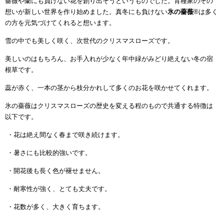
薔薇や蘭にも負けない花を創り出そうというものでした。育種家のその
想いが新しい世界を作り始めました。真冬にも負けない
氷の薔薇
®は多く
の方を元気づけてくれると想います。
雪の中でも美しく咲く、次世代のクリスマスローズです。
美しいのはもちろん、お手入れが少なく年中緑がみどり絶えない冬の宿
根草です。
蕊が赤く、一本の茎から枝分かれして多くのお花を咲かせてくれます。
氷の薔薇はクリスマスローズの歴史を変える程のもので共通する特徴は
以下です。
・花は絶え間なく春まで咲き続けます。
・暑さにも比較的強いです。
・開花後も長く色が褪せません。
・耐寒性が強く、とても丈夫です。
・花数が多く、大きく育ちます。