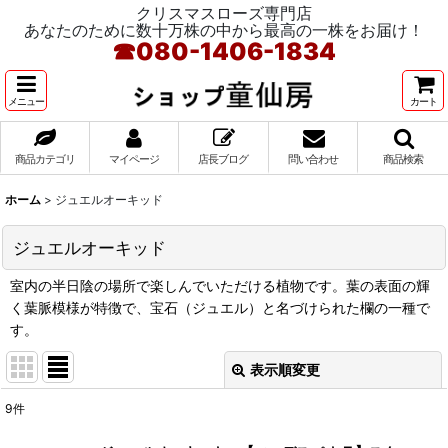
クリスマスローズ専門店
あなたのために数十万株の中から最高の一株をお届け！
☎
080-1406-1834
メニュー
カート
商品カテゴリ
マイページ
店長ブログ
問い合わせ
商品検索
ホーム
>
ジュエルオーキッド
ジュエルオーキッド
室内の半日陰の場所で楽しんでいただける植物です。葉の表面の輝
く葉脈模様が特徴で、宝石（ジュエル）と名づけられた欄の一種で
す。
表示順変更
閉じる
9
件
表示数
: