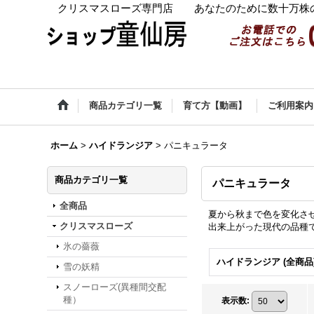
クリスマスローズ専門店 あなたのために数十万株の
商品カテゴリ一覧
育て方【動画】
ご利用案内
ホーム
>
ハイドランジア
>
パニキュラータ
商品カテゴリ一覧
パニキュラータ
全商品
夏から秋まで色を変化さ
クリスマスローズ
出来上がった現代の品種
氷の薔薇
ハイドランジア (全商品
雪の妖精
スノーローズ(異種間交配
種）
表示数
: