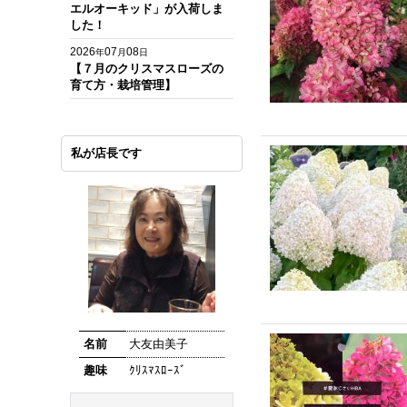
エルオーキッド」が入荷しま
した！
2026
07
08
年
月
日
【７月のクリスマスローズの
育て方・栽培管理】
私が店長です
名前
大友由美子
趣味
ｸﾘｽﾏｽﾛｰｽﾞ