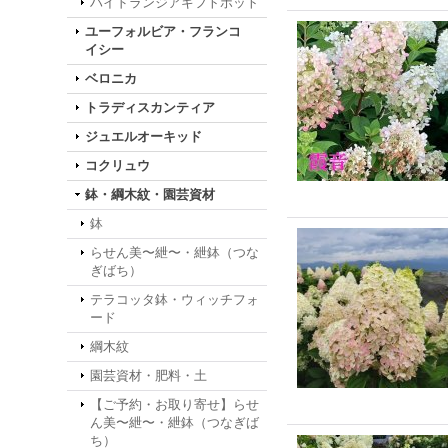
ハイドランジアギフトポット
ユーフォルビア・フランコ
イシー
ベロニカ
トラディスカンティア
ジュエルオーキッド
コクリュウ
鉢・綱木紋・園芸資材
鉢
らせん美〜紲〜・紲鉢（つな
ぎばち）
テラコッタ鉢・ウィッチフォ
ード
綱木紋
園芸資材・肥料・土
【ご予約・お取り寄せ】らせ
ん美〜紲〜・紲鉢（つなぎば
ち）