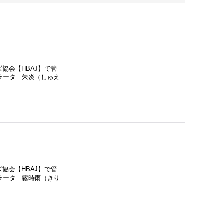
協会【HBAJ】で管
ラータ 朱炎（しゅえ
協会【HBAJ】で管
ラータ 霧時雨（きり