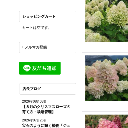
ショッピングカート
カートは空です。
メルマガ登録
店長ブログ
2026
08
03
年
月
日
【８月のクリスマスローズの
育て方・栽培管理】
2026
07
26
年
月
日
宝石のように輝く植物「ジュ