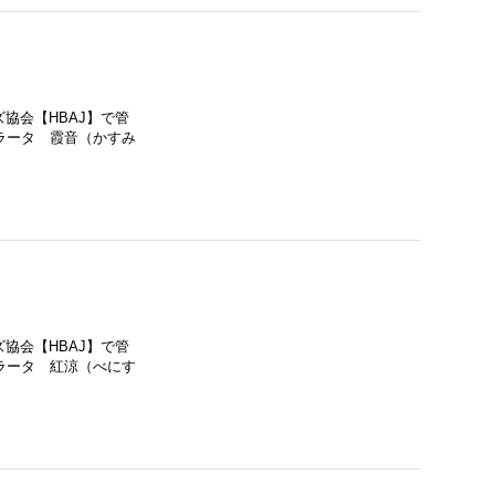
協会【HBAJ】で管
ラータ 霞音（かすみ
協会【HBAJ】で管
ラータ 紅涼（べにす