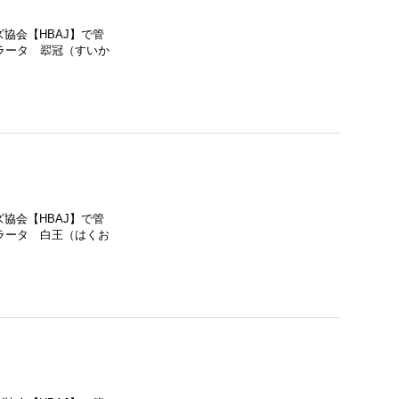
協会【HBAJ】で管
ラータ 翆冠（すいか
協会【HBAJ】で管
ラータ 白王（はくお