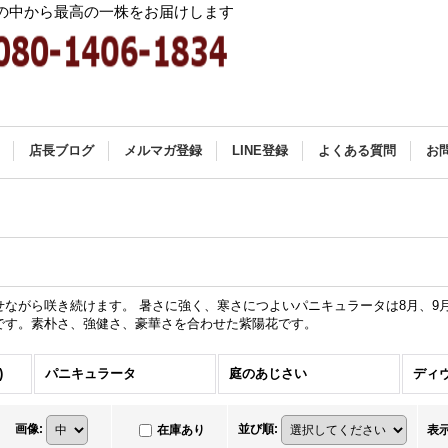
中から最高の一株をお届けします
店長ブログ
メルマガ登録
LINE登録
よくある質問
お
せながら咲き続けます。 暑さに強く、寒さにつよいパニキュラータは8月、9
です。素朴さ、強健さ、豪華さを合わせた紫陽花です。
)
パニキュラータ
庭のあじさい
ディ
画像
:
並び順
:
在庫あり
表