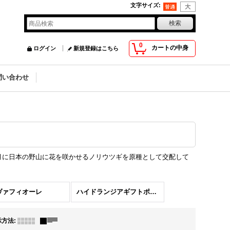
文字サイズ
:
0
カートの中身
ログイン
新規登録はこちら
問い合わせ
月に日本の野山に花を咲かせるノリウツギを原種として交配して
ヴァフィオーレ
ハイドランジアギフトポット
示方法
: