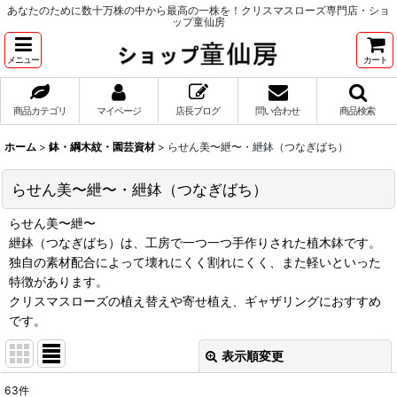
あなたのために数十万株の中から最高の一株を！クリスマスローズ専門店・ショ
ップ童仙房
メニュー
カート
商品カテゴリ
マイページ
店長ブログ
問い合わせ
商品検索
ホーム
>
鉢・綱木紋・園芸資材
>
らせん美〜紲〜・紲鉢（つなぎばち）
らせん美〜紲〜・紲鉢（つなぎばち）
らせん美〜紲〜
紲鉢（つなぎばち）は、工房で一つ一つ手作りされた植木鉢です。
独自の素材配合によって壊れにくく割れにくく、また軽いといった
特徴があります。
クリスマスローズの植え替えや寄せ植え、ギャザリングにおすすめ
です。
表示順変更
閉じる
63
件