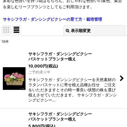
多彩な色合いを持つ花はもちろん、おしゃれな色合いの葉色、葉型
を楽しむリーフプランツとしてもご利用頂けます。
サキシフラガ・ダンシングピクシーの育て方・栽培管理
表示順変更
閉じる
19
件
表示数
:
サキシフラガ・ダンシングピクシー
バスケットプランター植え
在庫あり
10,000
円
(税込)
ご予約承り中
並び順
:
サキシフラガ・ダンシングピクシーを天然素材の
ラタンバスケットに寄せ植え品種お任せ ご注文
絞り込む
をいただきますとその時一番良い状態の株を選び
植えさせていただきます。 サキシフラガ・ダンシ
ングピクシー…
サキシフラガ・ダンシングピクシー
バスケットプランター植え
5,800
円
(税込)