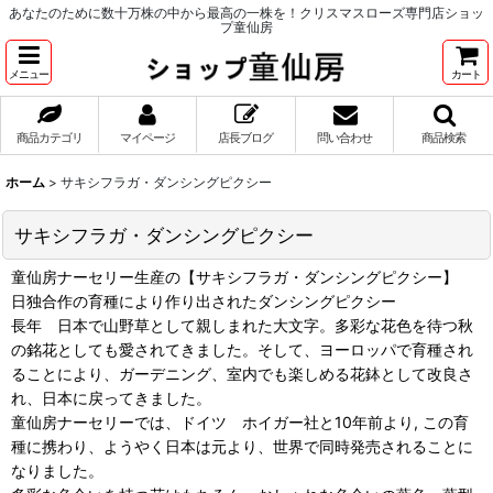
あなたのために数十万株の中から最高の一株を！クリスマスローズ専門店ショッ
プ童仙房
メニュー
カート
商品カテゴリ
マイページ
店長ブログ
問い合わせ
商品検索
ホーム
>
サキシフラガ・ダンシングピクシー
サキシフラガ・ダンシングピクシー
童仙房ナーセリー生産の【サキシフラガ・ダンシングピクシー】
日独合作の育種により作り出されたダンシングピクシー
長年 日本で山野草として親しまれた大文字。多彩な花色を待つ秋
の銘花としても愛されてきました。そして、ヨーロッパで育種され
ることにより、ガーデニング、室内でも楽しめる花鉢として改良さ
れ、日本に戻ってきました。
童仙房ナーセリーでは、ドイツ ホイガー社と10年前より, この育
種に携わり、ようやく日本は元より、世界で同時発売されることに
なりました。