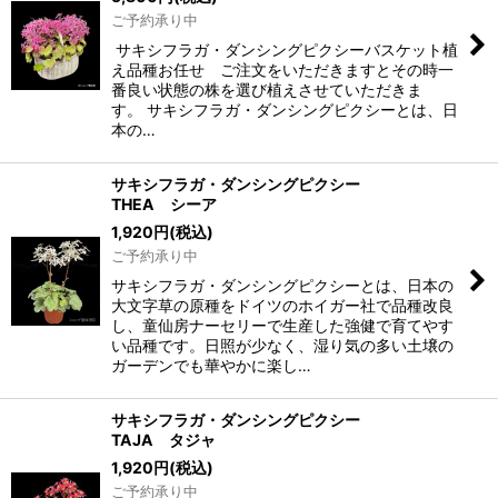
ご予約承り中
サキシフラガ・ダンシングピクシーバスケット植
え品種お任せ ご注文をいただきますとその時一
番良い状態の株を選び植えさせていただきま
す。 サキシフラガ・ダンシングピクシーとは、日
本の…
サキシフラガ・ダンシングピクシー
THEA シーア
1,920
円
(税込)
ご予約承り中
サキシフラガ・ダンシングピクシーとは、日本の
大文字草の原種をドイツのホイガー社で品種改良
し、童仙房ナーセリーで生産した強健で育てやす
い品種です。日照が少なく、湿り気の多い土壌の
ガーデンでも華やかに楽し…
サキシフラガ・ダンシングピクシー
TAJA タジャ
1,920
円
(税込)
ご予約承り中