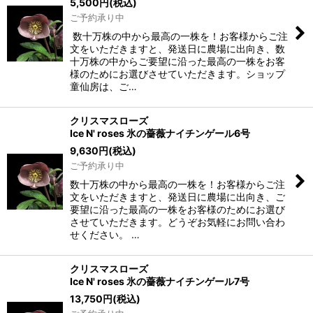
5,500
円
(税込)
ご予約承り中
数十万株の中から最高の一株を！お客様からご注
文をいただきますと、発送日に農場に出向き、数
十万株の中からご要望に沿った最高の一株をお客
様のためにお選びさせていただきます。ショップ
童仙房は、ご…
クリスマスローズ
Ice N' roses 氷の薔薇ナイチンゲール6号
9,630
円
(税込)
ご予約承り中
数十万株の中から最高の一株を！お客様からご注
文をいただきますと、発送日に農場に出向き、ご
要望に沿った最高の一株をお客様のためにお選び
させていただきます。どうぞお気軽にお問い合わ
せください。 …
クリスマスローズ
Ice N' roses 氷の薔薇ナイチンゲール7号
13,750
円
(税込)