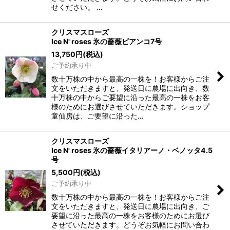
せください。 …
クリスマスローズ
Ice N' roses 氷の薔薇ビアンコ7号
13,750
円
(税込)
ご予約承り中
数十万株の中から最高の一株を！お客様からご注
文をいただきますと、発送日に農場に出向き、数
十万株の中からご要望に沿った最高の一株をお客
様のためにお選びさせていただきます。ショップ
童仙房は、ご要望に沿った…
クリスマスローズ
Ice N' roses 氷の薔薇イタリアーノ・ベノッタ4.5
号
5,500
円
(税込)
ご予約承り中
数十万株の中から最高の一株を！お客様からご注
文をいただきますと、発送日に農場に出向き、ご
要望に沿った最高の一株をお客様のためにお選び
させていただきます。どうぞお気軽にお問い合わ