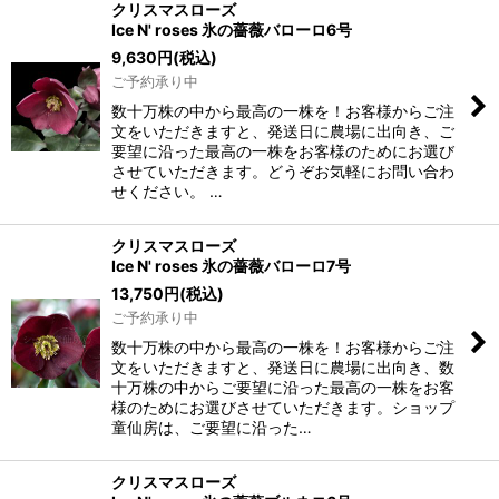
クリスマスローズ
Ice N' roses 氷の薔薇バローロ6号
9,630
円
(税込)
ご予約承り中
数十万株の中から最高の一株を！お客様からご注
文をいただきますと、発送日に農場に出向き、ご
要望に沿った最高の一株をお客様のためにお選び
させていただきます。どうぞお気軽にお問い合わ
せください。 …
クリスマスローズ
Ice N' roses 氷の薔薇バローロ7号
13,750
円
(税込)
ご予約承り中
数十万株の中から最高の一株を！お客様からご注
文をいただきますと、発送日に農場に出向き、数
十万株の中からご要望に沿った最高の一株をお客
様のためにお選びさせていただきます。ショップ
童仙房は、ご要望に沿った…
クリスマスローズ