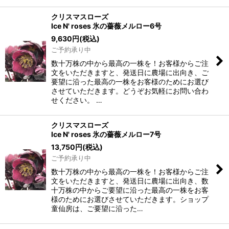
クリスマスローズ
Ice N' roses 氷の薔薇メルロー6号
9,630
円
(税込)
ご予約承り中
数十万株の中から最高の一株を！お客様からご注
文をいただきますと、発送日に農場に出向き、ご
要望に沿った最高の一株をお客様のためにお選び
させていただきます。どうぞお気軽にお問い合わ
せください。 …
クリスマスローズ
Ice N' roses 氷の薔薇メルロー7号
13,750
円
(税込)
ご予約承り中
数十万株の中から最高の一株を！お客様からご注
文をいただきますと、発送日に農場に出向き、数
十万株の中からご要望に沿った最高の一株をお客
様のためにお選びさせていただきます。ショップ
童仙房は、ご要望に沿った…