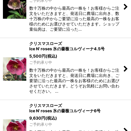
ご予約承り中
数十万株の中から最高の一株を！お客様からご注
文をいただきますと、発送日に農場に出向き、数
十万株の中からご要望に沿った最高の一株をお客
様のためにお選びさせていただきます。ショップ
童仙房は、ご要望に沿った…
クリスマスローズ
Ice N' roses 氷の薔薇コルヴィーナ4.5号
5,500
円
(税込)
ご予約承り中
数十万株の中から最高の一株を！お客様からご注
文をいただきますと、発送日に農場に出向き、ご
要望に沿った最高の一株をお客様のためにお選び
させていただきます。どうぞお気軽にお問い合わ
せください。 …
クリスマスローズ
Ice N' roses 氷の薔薇コルヴィーナ6号
9,630
円
(税込)
ご予約承り中