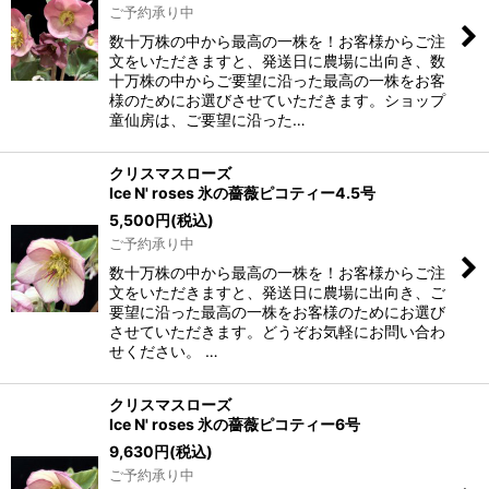
ご予約承り中
数十万株の中から最高の一株を！お客様からご注
文をいただきますと、発送日に農場に出向き、数
十万株の中からご要望に沿った最高の一株をお客
様のためにお選びさせていただきます。ショップ
童仙房は、ご要望に沿った…
クリスマスローズ
Ice N' roses 氷の薔薇ピコティー4.5号
5,500
円
(税込)
ご予約承り中
数十万株の中から最高の一株を！お客様からご注
文をいただきますと、発送日に農場に出向き、ご
要望に沿った最高の一株をお客様のためにお選び
させていただきます。どうぞお気軽にお問い合わ
せください。 …
クリスマスローズ
Ice N' roses 氷の薔薇ピコティー6号
9,630
円
(税込)
ご予約承り中