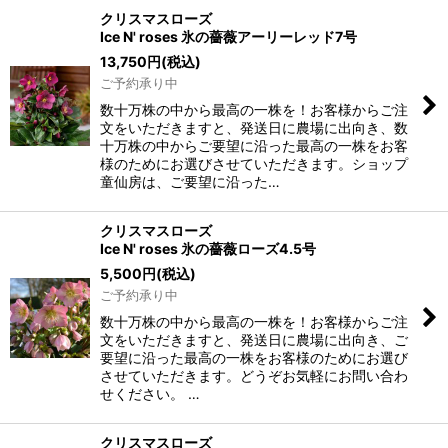
クリスマスローズ
Ice N' roses 氷の薔薇アーリーレッド7号
13,750
円
(税込)
ご予約承り中
数十万株の中から最高の一株を！お客様からご注
文をいただきますと、発送日に農場に出向き、数
十万株の中からご要望に沿った最高の一株をお客
様のためにお選びさせていただきます。ショップ
童仙房は、ご要望に沿った…
クリスマスローズ
Ice N' roses 氷の薔薇ローズ4.5号
5,500
円
(税込)
ご予約承り中
数十万株の中から最高の一株を！お客様からご注
文をいただきますと、発送日に農場に出向き、ご
要望に沿った最高の一株をお客様のためにお選び
させていただきます。どうぞお気軽にお問い合わ
せください。 …
クリスマスローズ