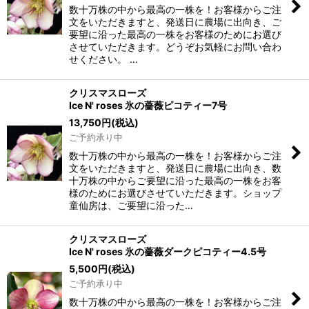
数十万株の中から最高の一株を！お客様からご注
文をいただきますと、発送日に農場に出向き、ご
要望に沿った最高の一株をお客様のためにお選び
させていただきます。どうぞお気軽にお問い合わ
せください。 …
クリスマスローズ
Ice N' roses 氷の薔薇ピコティー7号
13,750
円
(税込)
ご予約承り中
数十万株の中から最高の一株を！お客様からご注
文をいただきますと、発送日に農場に出向き、数
十万株の中からご要望に沿った最高の一株をお客
様のためにお選びさせていただきます。ショップ
童仙房は、ご要望に沿った…
クリスマスローズ
Ice N' roses 氷の薔薇ダークピコティー4.5号
5,500
円
(税込)
ご予約承り中
数十万株の中から最高の一株を！お客様からご注