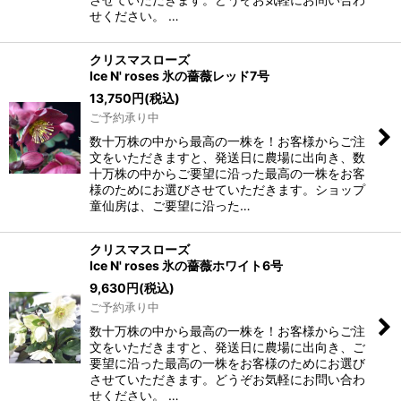
せください。 …
クリスマスローズ
Ice N' roses 氷の薔薇レッド7号
13,750
円
(税込)
ご予約承り中
数十万株の中から最高の一株を！お客様からご注
文をいただきますと、発送日に農場に出向き、数
十万株の中からご要望に沿った最高の一株をお客
様のためにお選びさせていただきます。ショップ
童仙房は、ご要望に沿った…
クリスマスローズ
Ice N' roses 氷の薔薇ホワイト6号
9,630
円
(税込)
ご予約承り中
数十万株の中から最高の一株を！お客様からご注
文をいただきますと、発送日に農場に出向き、ご
要望に沿った最高の一株をお客様のためにお選び
させていただきます。どうぞお気軽にお問い合わ
せください。 …