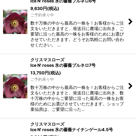
Ice N' roses 氷の薔薇ブルネロ6号
9,630
円
(税込)
ご予約承り中
数十万株の中から最高の一株を！お客様からご注
文をいただきますと、発送日に農場に出向き、ご
要望に沿った最高の一株をお客様のためにお選び
させていただきます。どうぞお気軽にお問い合わ
せください。 …
クリスマスローズ
Ice N' roses 氷の薔薇ブルネロ7号
13,750
円
(税込)
ご予約承り中
数十万株の中から最高の一株を！お客様からご注
文をいただきますと、発送日に農場に出向き、数
十万株の中からご要望に沿った最高の一株をお客
様のためにお選びさせていただきます。ショップ
童仙房は、ご要望に沿った…
クリスマスローズ
Ice N' roses 氷の薔薇ナイチンゲール4.5号