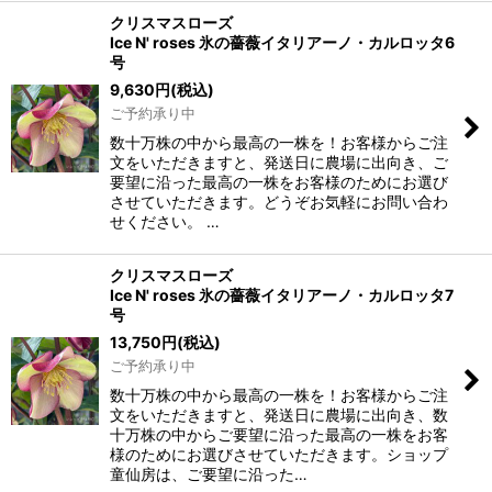
クリスマスローズ
Ice N' roses 氷の薔薇イタリアーノ・カルロッタ6
号
9,630
円
(税込)
ご予約承り中
数十万株の中から最高の一株を！お客様からご注
文をいただきますと、発送日に農場に出向き、ご
要望に沿った最高の一株をお客様のためにお選び
させていただきます。どうぞお気軽にお問い合わ
せください。 …
クリスマスローズ
Ice N' roses 氷の薔薇イタリアーノ・カルロッタ7
号
13,750
円
(税込)
ご予約承り中
数十万株の中から最高の一株を！お客様からご注
文をいただきますと、発送日に農場に出向き、数
十万株の中からご要望に沿った最高の一株をお客
様のためにお選びさせていただきます。ショップ
童仙房は、ご要望に沿った…