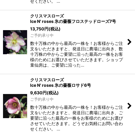
せください。 …
クリスマスローズ
Ice N' roses 氷の薔薇フロステッドローズ7号
13,750
円
(税込)
ご予約承り中
数十万株の中から最高の一株を！お客様からご注
文をいただきますと、発送日に農場に出向き、数
十万株の中からご要望に沿った最高の一株をお客
様のためにお選びさせていただきます。ショップ
童仙房は、ご要望に沿った…
クリスマスローズ
Ice N' roses 氷の薔薇ロサド6号
9,630
円
(税込)
ご予約承り中
数十万株の中から最高の一株を！お客様からご注
文をいただきますと、発送日に農場に出向き、ご
要望に沿った最高の一株をお客様のためにお選び
させていただきます。どうぞお気軽にお問い合わ
せください。 …