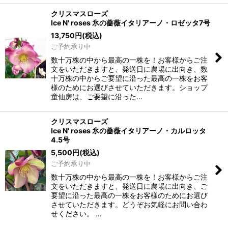
クリスマスローズ
Ice N' roses 氷の薔薇イタリアーノ・ロゼッタ7号
13,750
円
(税込)
ご予約承り中
数十万株の中から最高の一株を！お客様からご注
文をいただきますと、発送日に農場に出向き、数
十万株の中からご要望に沿った最高の一株をお客
様のためにお選びさせていただきます。ショップ
童仙房は、ご要望に沿った…
クリスマスローズ
Ice N' roses 氷の薔薇イタリアーノ・カルロッタ
4.5号
5,500
円
(税込)
ご予約承り中
数十万株の中から最高の一株を！お客様からご注
文をいただきますと、発送日に農場に出向き、ご
要望に沿った最高の一株をお客様のためにお選び
させていただきます。どうぞお気軽にお問い合わ
せください。 …