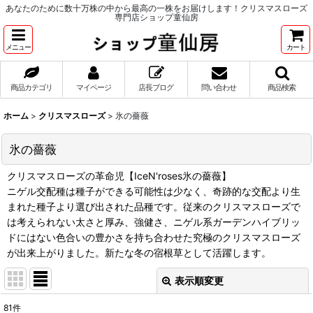
あなたのために数十万株の中から最高の一株をお届けします！クリスマスローズ
専門店ショップ童仙房
メニュー
カート
商品カテゴリ
マイページ
店長ブログ
問い合わせ
商品検索
ホーム
>
クリスマスローズ
>
氷の薔薇
氷の薔薇
クリスマスローズの革命児【IceN'roses氷の薔薇】
ニゲル交配種は種子ができる可能性は少なく、奇跡的な交配より生
まれた種子より選び出された品種です。従来のクリスマスローズで
は考えられない太さと厚み、強健さ、ニゲル系ガーデンハイブリッ
ドにはない色合いの豊かさを持ち合わせた究極のクリスマスローズ
が出来上がりました。新たな冬の宿根草として活躍します。
表示順変更
閉じる
81
件