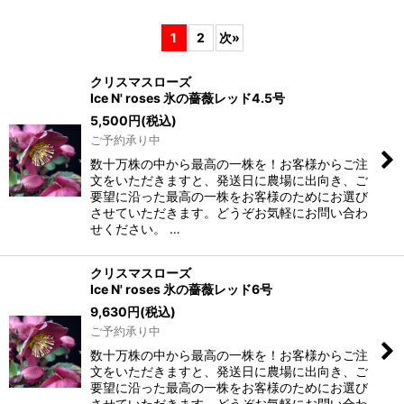
表示数
:
1
2
次
»
在庫あり
クリスマスローズ
並び順
:
Ice N' roses 氷の薔薇レッド4.5号
5,500
円
(税込)
ご予約承り中
絞り込む
数十万株の中から最高の一株を！お客様からご注
文をいただきますと、発送日に農場に出向き、ご
要望に沿った最高の一株をお客様のためにお選び
させていただきます。どうぞお気軽にお問い合わ
せください。 …
クリスマスローズ
Ice N' roses 氷の薔薇レッド6号
9,630
円
(税込)
ご予約承り中
数十万株の中から最高の一株を！お客様からご注
文をいただきますと、発送日に農場に出向き、ご
要望に沿った最高の一株をお客様のためにお選び
させていただきます。どうぞお気軽にお問い合わ