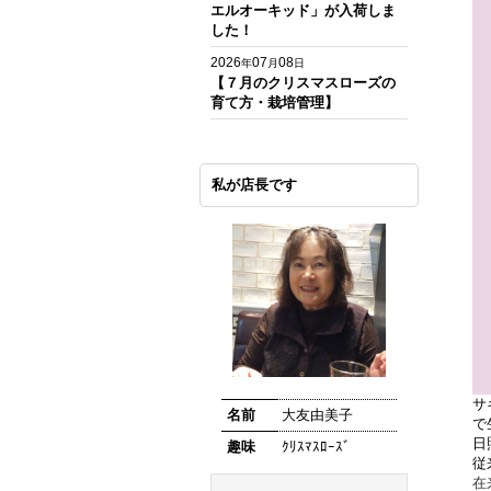
エルオーキッド」が入荷しま
した！
2026
07
08
年
月
日
【７月のクリスマスローズの
育て方・栽培管理】
私が店長です
サ
名前
大友由美子
で
日
趣味
ｸﾘｽﾏｽﾛｰｽﾞ
従
在