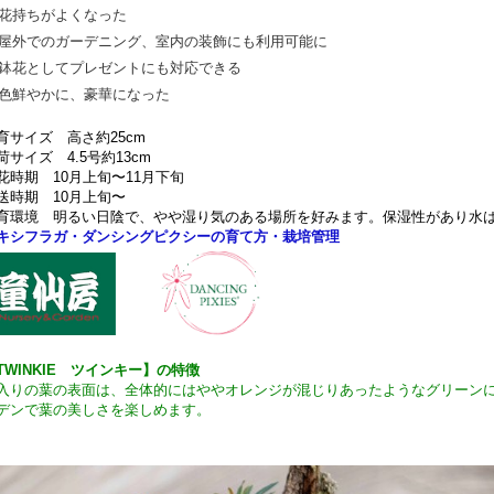
花持ちがよくなった
屋外でのガーデニング、室内の装飾にも利用可能に
鉢花としてプレゼントにも対応できる
色鮮やかに、豪華になった
育サイズ 高さ約25cm
荷サイズ 4.5号約13cm
花時期 10月上旬〜11月下旬
送時期 10月上旬〜
育環境 明るい日陰で、やや湿り気のある場所を好みます。保湿性があり水
キシフラガ・ダンシングピクシーの育て方・栽培管理
TWINKIE ツインキー】の特徴
入りの葉の表面は、全体的にはややオレンジが混じりあったようなグリーン
デンで葉の美しさを楽しめます。