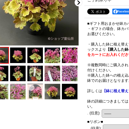
ご予約承り中
Faceb
■ギフト用おまかせ鉢カ
・ギフトの場合、鉢カバ
お選びください。
・購入した鉢に植え替え
ックスより
【購入した鉢
をカートにお入れくださ
※複数同時にご購入され
付けください。
※購入した鉢への植え込
鉢でのお届けとなります
詳しくは
【鉢に植え替え
鉢の詳細につきましては
い。
.
(任意)
:
■リボン■
..
(任意)
: