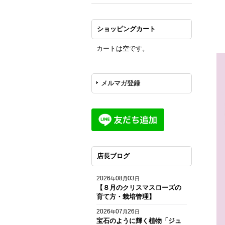
ショッピングカート
カートは空です。
メルマガ登録
店長ブログ
2026
08
03
年
月
日
【８月のクリスマスローズの
育て方・栽培管理】
2026
07
26
年
月
日
宝石のように輝く植物「ジュ