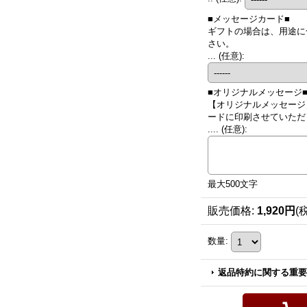
■メッセージカード■
ギフトの場合は、用途に
さい。
...
(任意)
:
■オリジナルメッセージ
【オリジナルメッセージ
ードに印刷させていただき
....
(任意)
:
最大500文字
販売価格
:
1,920円
(
数量
:
返品特約に関する重要