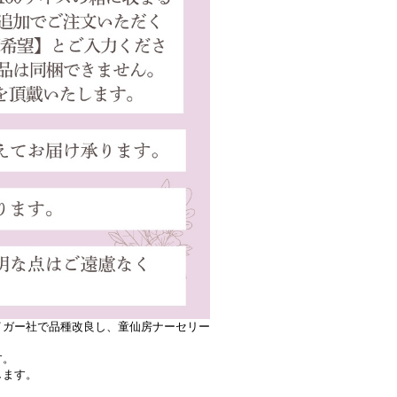
イガー社で品種改良し、童仙房ナーセリー
す。
します。