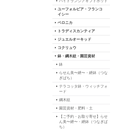
ハイドランジアギフトポット
ユーフォルビア・フランコ
イシー
ベロニカ
トラディスカンティア
ジュエルオーキッド
コクリュウ
鉢・綱木紋・園芸資材
鉢
らせん美〜紲〜・紲鉢（つな
ぎばち）
テラコッタ鉢・ウィッチフォ
ード
綱木紋
園芸資材・肥料・土
【ご予約・お取り寄せ】らせ
ん美〜紲〜・紲鉢（つなぎば
ち）