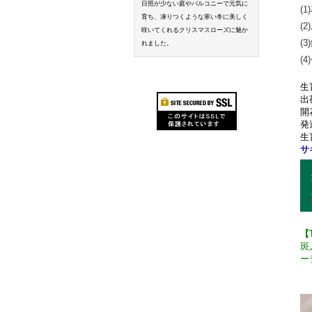
日照が少ない庭やバルコニーで元気に
(1)
育ち、凍りつくような寒い冬に美しく
(2)
咲いてくれるクリスマスローズに魅か
(3)
れました。
(4)
生
出
開
発
生
サ
【
斑
ー