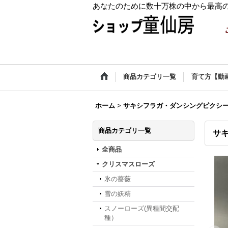
あなたのために数十万株の中から最高
商品カテゴリ一覧
育て方【動
ホーム
>
サキシフラガ・ダンシングピクシ
商品カテゴリ一覧
サキ
全商品
クリスマスローズ
氷の薔薇
雪の妖精
スノーローズ(異種間交配
種）