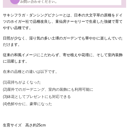
サキシフラガ・ダンシングピクシーとは、日本の大文字草の原種をドイ
ツのホイガー社で品種改良し、童仙房ナーセリーで生産した強健で育て
やすい品種です。
日照が少なく、湿り気の多い土壌のガーデンでも華やかに楽しんでいた
だけます。
従来の和風イメージにこだわらず、寄せ植えや花壇に、そして室内装飾
に活躍します。
在来の品種との違いは以下です。
(1)
花持ちがよくなった
(2)
屋外でのガーデニング、室内の装飾にも利用可能に
(3)
鉢花としてプレゼントにも対応できる
(4)
色鮮やかに、豪華になった
生育サイズ 高さ約25cm