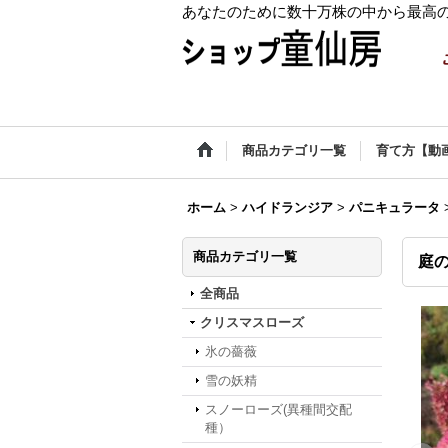
あなたのために数十万株の中から最高
商品カテゴリ一覧
育て方【動
ホーム
>
ハイドランジア
>
パニキュラータ
商品カテゴリ一覧
庭の
全商品
クリスマスローズ
氷の薔薇
雪の妖精
スノーローズ(異種間交配
種）