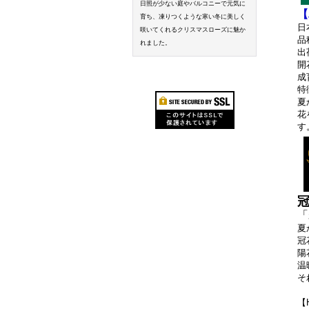
日照が少ない庭やバルコニーで元気に
【
育ち、凍りつくような寒い冬に美しく
日
咲いてくれるクリスマスローズに魅か
品
れました。
出
開
成
特
夏
花
す
「
夏
冠
陽
温
そ
【