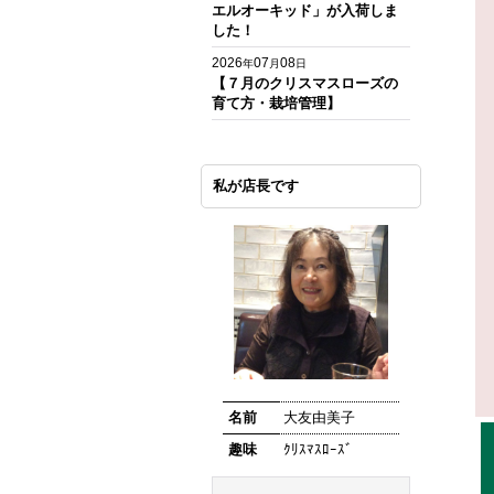
エルオーキッド」が入荷しま
した！
2026
07
08
年
月
日
【７月のクリスマスローズの
育て方・栽培管理】
私が店長です
名前
大友由美子
趣味
ｸﾘｽﾏｽﾛｰｽﾞ