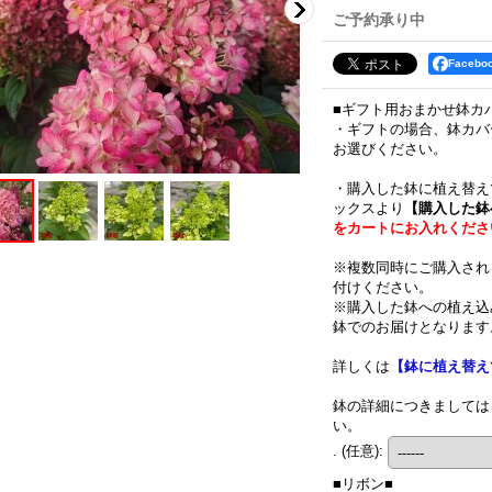
ご予約承り中
Faceb
■ギフト用おまかせ鉢カ
・ギフトの場合、鉢カバ
お選びください。
・購入した鉢に植え替え
ックスより
【購入した鉢
をカートにお入れくださ
※複数同時にご購入され
付けください。
※購入した鉢への植え込
鉢でのお届けとなります
詳しくは
【鉢に植え替え
鉢の詳細につきましては
い。
.
(任意)
:
■リボン■