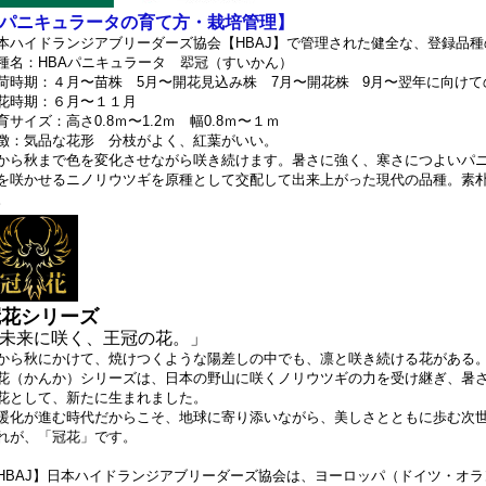
パニキュラータの育て方・栽培管理】
本ハイドランジアブリーダーズ協会【HBAJ】で管理された健全な、登録品
種名：
HBAパニキュラータ 翆冠（すいかん）
荷時期：４月〜苗株 5月〜開花見込み株 7月〜開花株 9月〜翌年に向け
花時期：６月〜１１月
育サイズ：高さ0.8ｍ〜1.2ｍ 幅
0.8ｍ〜１ｍ
徴：気品な花形 分枝がよく、紅葉がいい。
から秋まで色を変化させながら咲き続けます。
暑さに強く、寒さにつよいパニ
を咲かせるニノリウツギを原種として交配して出来上がった現代の品種。
素
。
冠花シリーズ
未来に咲く、王冠の花。」
から秋にかけて、焼けつくような陽差しの中でも、凛と咲き続ける花がある
花（かんか）シリーズは、日本の野山に咲くノリウツギの力を受け継ぎ、暑
花として、新たに生まれました。
暖化が進む時代だからこそ、地球に寄り添いながら、美しさとともに歩む次
れが、「冠花」です。
HBAJ】日本ハイドランジアブリーダーズ協会は、ヨーロッパ（ドイツ・オ