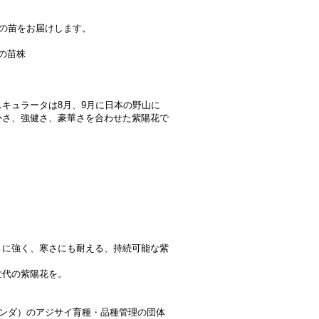
種の苗をお届けします。
ての苗株
キュラータは8月、9月に日本の野山に
朴さ、強健さ、豪華さを合わせた紫陽花で
。
さに強く、寒さにも耐える、持続可能な紫
世代の紫陽花を。
ランダ）のアジサイ育種・品種管理の団体