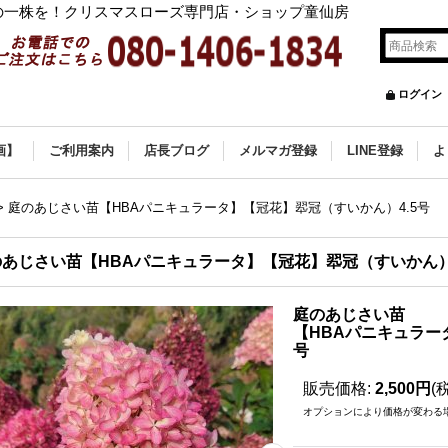
の一株を！クリスマスローズ専門店・ショップ童仙房
ログイン
画】
ご利用案内
店長ブログ
メルマガ登録
LINE登録
よ
>
庭のあじさい苗【HBAパニキュラータ】【冠花】翆冠（すいかん）4.5号
あじさい苗【HBAパニキュラータ】【冠花】翆冠（すいかん）4
庭のあじさい苗
【HBAパニキュラー
号
販売価格
:
2,500円
(
オプションにより価格が変わる