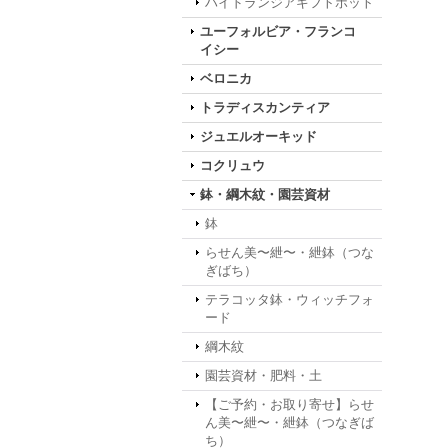
ハイドランジアギフトポット
ユーフォルビア・フランコ
イシー
ベロニカ
トラディスカンティア
ジュエルオーキッド
コクリュウ
鉢・綱木紋・園芸資材
鉢
らせん美〜紲〜・紲鉢（つな
ぎばち）
テラコッタ鉢・ウィッチフォ
ード
綱木紋
園芸資材・肥料・土
【ご予約・お取り寄せ】らせ
ん美〜紲〜・紲鉢（つなぎば
ち）