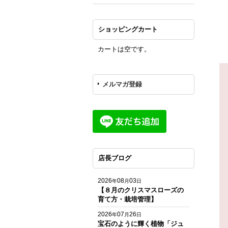
ショッピングカート
カートは空です。
メルマガ登録
店長ブログ
2026
08
03
年
月
日
【８月のクリスマスローズの
育て方・栽培管理】
2026
07
26
年
月
日
宝石のように輝く植物「ジュ