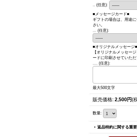
..
(任意)
:
■メッセージカード■
ギフトの場合は、用途に
さい。
...
(任意)
:
■オリジナルメッセージ
【オリジナルメッセージ
ードに印刷させていただき
....
(任意)
:
最大500文字
販売価格
:
2,500円
(
数量
:
返品特約に関する重要