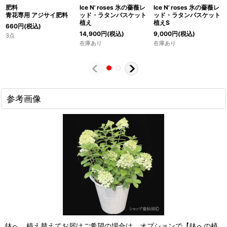
肥料
Ice N' roses 氷の薔薇レ
Ice N' roses 氷の薔薇レ
青花専用 アジサイ肥料
ッド・ラタンバスケット
ッド・ラタンバスケット
植え
植えS
660
円
(税込)
14,900
円
(税込)
9,000
円
(税込)
3点
在庫あり
在庫あり
参考画像
鉢へ、植え替えてお届けご希望の場合は、オプションで【鉢への植