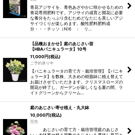
青花アジサイを、青色あざやかに咲かせるための
青花専用肥料です。アジサイの成育と開花に必要
な養分をたっぷり含むためどなたにも美しいアジ
サイづくりが楽しめます。酸性肥料肥料成
分・・・チッソ（N)6 ： リ…
【品種おまかせ】庭のあじさい苗
【HBAパニキュラータ】10号
11,000
円
(税込)
ご予約承り中
【パニキュラータの育て方・栽培管理】【パニキ
ュラータ】を数株、大きめの樹脂鉢に植え替えて
お届けさせていただきます。クリスマスローズの
開花が終了し、ガーデンが寂しくなる夏の間、ラ
イトグリーンからクリーム…
庭のあじさい寄せ植え・丸大鉢
10,000
円
(税込)
完売
あじさいの育て方・栽培管理庭のあじさ
い・大鉢寄せ植え複数のあじさいを選抜し草花と