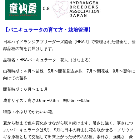
0.8
【パニキュラータの育て方・栽培管理】
日本ハイドランジアブリーダーズ協会【HBAJ】で管理された健全な、登
録品種の苗をお届けします。
品種名：
HBAパニキュラータ 花丸（はなまる）
出荷時期：４月〜苗株 5月〜開花見込み株 7月〜開花株 9月〜翌年に
向けての苗株
開花時期：６月〜１１月
成育サイズ：高さ0.6ｍ〜0.8ｍ 幅
0.6ｍ〜0.8ｍ
特徴：小ぶりでかわいい花。
夏から秋まで色を変化させながら咲き続けます。
暑さに強く、寒さにつ
よいパニキュラータは8月、9月に日本の野山に花を咲かせるニノリウツ
ギを原種として交配して出来上がった現代の品種。
素朴さ、強健さ、豪