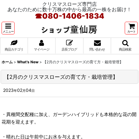
クリスマスローズ専門店
あなたのために数十万株の中から最高の一株をお届け！
☎
080-1406-1834
メニュー
カート
商品カテゴリ
マイページ
店長ブログ
問い合わせ
商品検索
ホーム
>
What's New
>
【2月のクリスマスローズの育て方・栽培管理】
【2月のクリスマスローズの育て方・栽培管理】
2023
02
04
年
月
日
・異種間交配種に加え、ガーデンハイブリッドも本格的な花の開
花期を迎えます。
・晴れた日は午前中にお水を与えます。