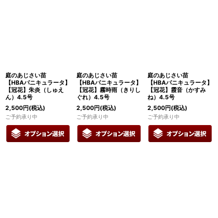
表示数
:
在庫あり
並び順
:
絞り込む
庭のあじさい苗
庭のあじさい苗
庭のあじさい苗
【HBAパニキュラータ】
【HBAパニキュラータ】
【HBAパニキュラータ】
【冠花】朱炎（しゅえ
【冠花】霧時雨（きりし
【冠花】霞音（かすみ
ん）4.5号
ぐれ）4.5号
ね）4.5号
2,500
円
(税込)
2,500
円
(税込)
2,500
円
(税込)
ご予約承り中
ご予約承り中
ご予約承り中