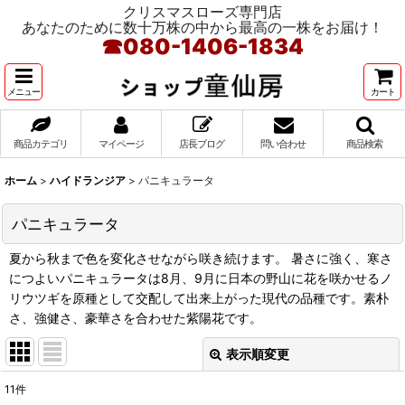
クリスマスローズ専門店
あなたのために数十万株の中から最高の一株をお届け！
☎
080-1406-1834
メニュー
カート
商品カテゴリ
マイページ
店長ブログ
問い合わせ
商品検索
ホーム
>
ハイドランジア
>
パニキュラータ
パニキュラータ
夏から秋まで色を変化させながら咲き続けます。 暑さに強く、寒さ
につよいパニキュラータは8月、9月に日本の野山に花を咲かせるノ
リウツギを原種として交配して出来上がった現代の品種です。素朴
さ、強健さ、豪華さを合わせた紫陽花です。
表示順変更
閉じる
11
件