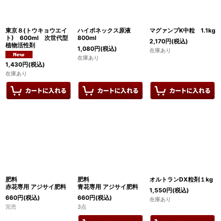
絞り込む
東京８(トウキョウエイ
ハイポネックス原液
マグァンプK中粒 1.1kg
ト) 600ml 次世代型
800ml
2,170
円
(税込)
植物活性剤
1,080
円
(税込)
在庫あり
在庫あり
1,430
円
(税込)
在庫あり
肥料
肥料
オルトランDX粒剤１kg
赤花専用 アジサイ肥料
青花専用 アジサイ肥料
1,550
円
(税込)
660
円
(税込)
660
円
(税込)
在庫あり
完売
3点