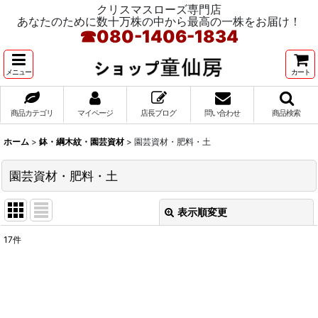
クリスマスローズ専門店
あなたのために数十万株の中から最高の一株をお届け！
☎
080-1406-1834
メニュー
カート
商品カテゴリ
マイページ
店長ブログ
問い合わせ
商品検索
ホーム
>
鉢・綱木紋・園芸資材
>
園芸資材・肥料・土
園芸資材・肥料・土
表示順変更
閉じる
17
件
表示数
:
在庫あり
並び順
: