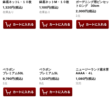
鉢底ネットL・１０枚
鉢底ネットM・１０枚
ガーデニング用ピンセッ
トロング 30cm
1,320
円
(税込)
1,100
円
(税込)
2,000
円
(税込)
在庫あり
在庫あり
2点
ベラボン
ベラボン
ニュージーランド産水苔
プレミアム50L
プレミアム5L
AAAA・４L
9,790
円
(税込)
1,320
円
(税込)
1,080
円
(税込)
2点
8点
完売