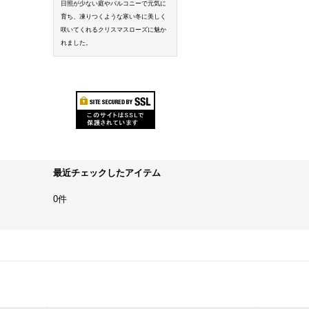
日照が少ない庭やバルコニーで元気に
育ち、凍りつくような寒い冬に美しく
咲いてくれるクリスマスローズに魅か
れました。
最近チェックしたアイテム
0件