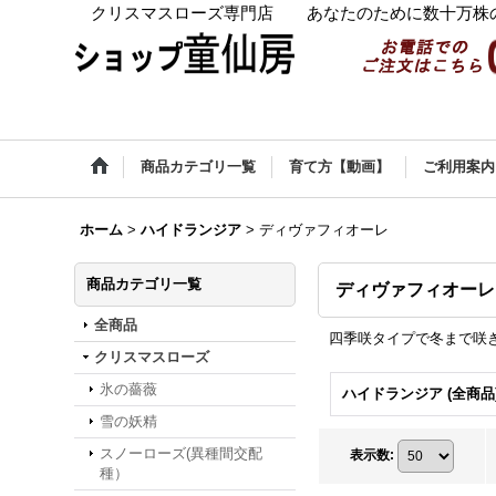
クリスマスローズ専門店 あなたのために数十万株の
商品カテゴリ一覧
育て方【動画】
ご利用案内
ホーム
>
ハイドランジア
>
ディヴァフィオーレ
商品カテゴリ一覧
ディヴァフィオーレ
全商品
四季咲タイプで冬まで咲
クリスマスローズ
氷の薔薇
ハイドランジア (全商品
雪の妖精
スノーローズ(異種間交配
表示数
:
種）