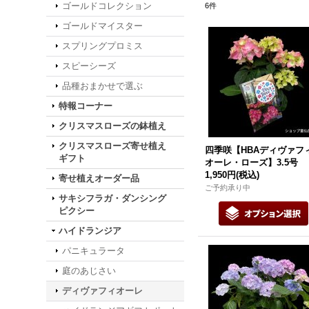
ゴールドコレクション
6
件
ゴールドマイスター
スプリングプロミス
スピーシーズ
品種おまかせで選ぶ
特報コーナー
クリスマスローズの鉢植え
クリスマスローズ寄せ植え
四季咲【HBAディヴァフ
ギフト
オーレ・ローズ】3.5号
1,950円
(税込)
寄せ植えオーダー品
ご予約承り中
サキシフラガ・ダンシング
ピクシー
ハイドランジア
パニキュラータ
庭のあじさい
ディヴァフィオーレ