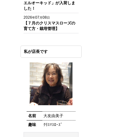
エルオーキッド」が入荷しま
した！
2026
07
08
年
月
日
【７月のクリスマスローズの
育て方・栽培管理】
私が店長です
名前
大友由美子
趣味
ｸﾘｽﾏｽﾛｰｽﾞ