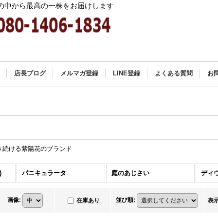
中から最高の一株をお届けします
店長ブログ
メルマガ登録
LINE登録
よくある質問
お
き続ける紫陽花のブランド
)
パニキュラータ
庭のあじさい
ディ
画像
:
並び順
:
在庫あり
表