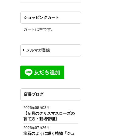
ショッピングカート
カートは空です。
メルマガ登録
店長ブログ
2026
08
03
年
月
日
【８月のクリスマスローズの
育て方・栽培管理】
2026
07
26
年
月
日
宝石のように輝く植物「ジュ