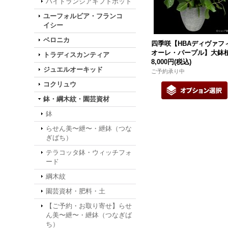
ハイドランジアギフトポット
ユーフォルビア・フランコ
イシー
ベロニカ
四季咲【HBAディヴァフ
オーレ・パープル】大鉢
トラディスカンティア
8,000円
(税込)
ジュエルオーキッド
ご予約承り中
コクリュウ
鉢・綱木紋・園芸資材
鉢
らせん美〜紲〜・紲鉢（つな
ぎばち）
テラコッタ鉢・ウィッチフォ
ード
綱木紋
園芸資材・肥料・土
【ご予約・お取り寄せ】らせ
ん美〜紲〜・紲鉢（つなぎば
ち）