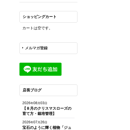
ショッピングカート
カートは空です。
メルマガ登録
店長ブログ
2026
08
03
年
月
日
【８月のクリスマスローズの
育て方・栽培管理】
2026
07
26
年
月
日
宝石のように輝く植物「ジュ