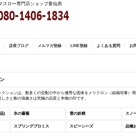
マスロー専門店ショップ童仙房
店長ブログ
メルマガ登録
LINE登録
よくある質問
お
ン
クションは、数多くの交配の中から優秀な固体をメリクロン（組織培養）増
美しさと株の強健さは究極の品質と本物の印です。
品)
氷の薔薇
雪の妖精
スプリングプロミス
スピーシーズ
品種