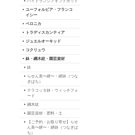
ハイドランジアギフトポット
ユーフォルビア・フランコ
イシー
ベロニカ
トラディスカンティア
ジュエルオーキッド
コクリュウ
鉢・綱木紋・園芸資材
鉢
らせん美〜紲〜・紲鉢（つな
ぎばち）
テラコッタ鉢・ウィッチフォ
ード
綱木紋
園芸資材・肥料・土
【ご予約・お取り寄せ】らせ
ん美〜紲〜・紲鉢（つなぎば
ち）