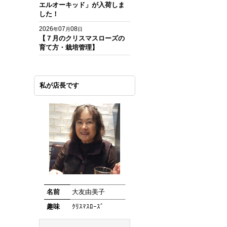
エルオーキッド」が入荷しま
した！
2026
07
08
年
月
日
【７月のクリスマスローズの
育て方・栽培管理】
私が店長です
名前
大友由美子
趣味
ｸﾘｽﾏｽﾛｰｽﾞ