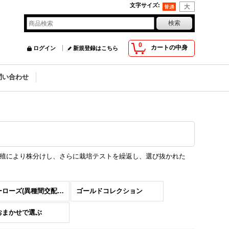
文字サイズ
:
0
カートの中身
ログイン
新規登録はこちら
問い合わせ
殖により株分けし、さらに栽培テストを繰返し、選び抜かれた
スノーローズ(異種間交配種）
ゴールドコレクション
おまかせで選ぶ