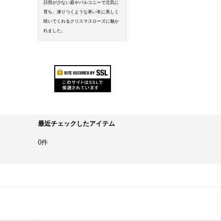
日照が少ない庭やバルコニーで元気に
育ち、凍りつくような寒い冬に美しく
咲いてくれるクリスマスローズに魅か
れました。
最近チェックしたアイテム
0件