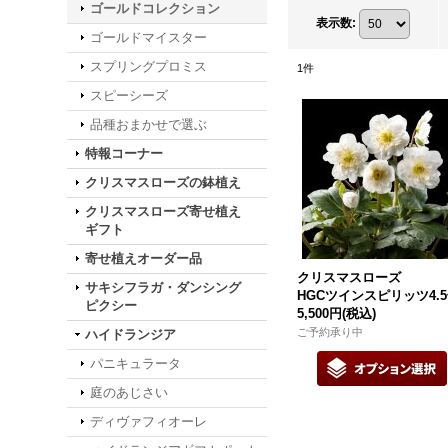
ゴールドコレクション
表示数
:
ゴールドマイスター
スプリングプロミス
1
件
スピーシーズ
品種おまかせで選ぶ
特報コーナー
クリスマスローズの鉢植え
クリスマスローズ寄せ植え
ギフト
寄せ植えオーダー品
クリスマスローズ
サキシフラガ・ダンシング
HGCツインスピリッツ4.
ピクシー
5,500円
(税込)
ご予約承り中
ハイドランジア
パニキュラータ
庭のあじさい
ディヴァフィオーレ