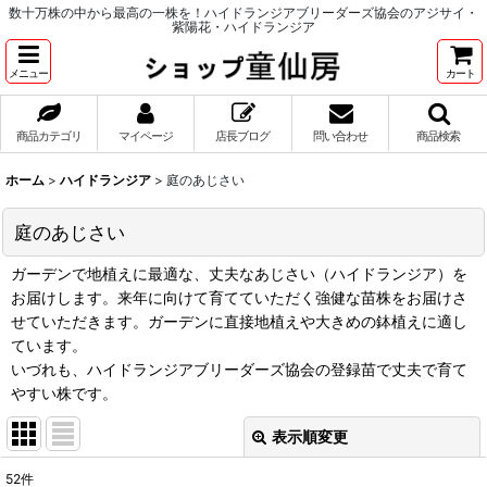
数十万株の中から最高の一株を！ハイドランジアブリーダーズ協会のアジサイ・
紫陽花・ハイドランジア
メニュー
カート
商品カテゴリ
マイページ
店長ブログ
問い合わせ
商品検索
ホーム
>
ハイドランジア
>
庭のあじさい
庭のあじさい
ガーデンで地植えに最適な、丈夫なあじさい（ハイドランジア）を
お届けします。来年に向けて育てていただく強健な苗株をお届けさ
せていただきます。ガーデンに直接地植えや大きめの鉢植えに適し
ています。
いづれも、ハイドランジアブリーダーズ協会の登録苗で丈夫で育て
やすい株です。
表示順変更
閉じる
52
件