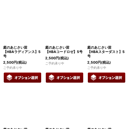
表示数
:
在庫あり
並び順
:
絞り込む
庭のあじさい苗
庭のあじさい苗
庭のあじさい苗
【HBAラディアンス】5
【HBAコードロゼ】5号
【HBAスターダスト】5
号
号
2,500
円
(税込)
2,500
円
(税込)
2,500
円
(税込)
ご予約承り中
ご予約承り中
ご予約承り中