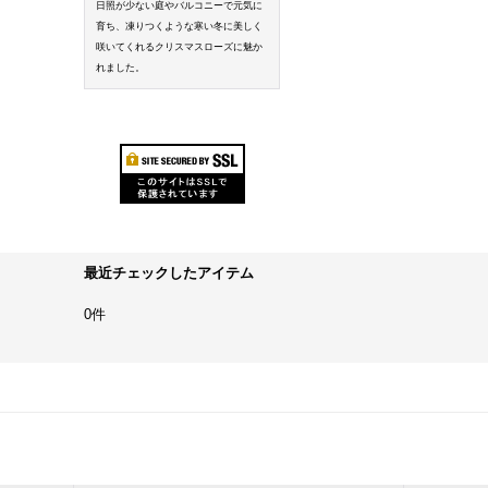
日照が少ない庭やバルコニーで元気に
育ち、凍りつくような寒い冬に美しく
咲いてくれるクリスマスローズに魅か
れました。
最近チェックしたアイテム
0件