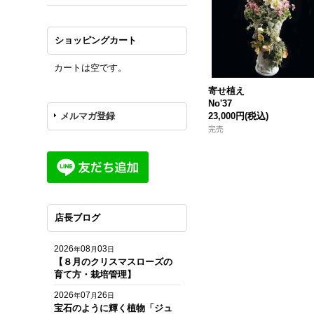
ショッピングカート
カートは空です。
寄せ植え
No'37
メルマガ登録
23,000円
(税込)
完売
店長ブログ
2026
08
03
年
月
日
【８月のクリスマスローズの
育て方・栽培管理】
2026
07
26
年
月
日
宝石のように輝く植物「ジュ