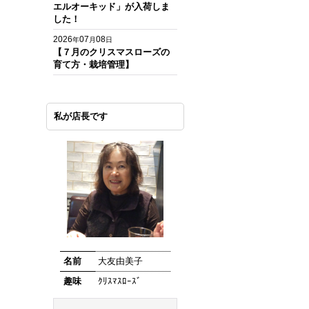
エルオーキッド」が入荷しま
した！
2026
07
08
年
月
日
【７月のクリスマスローズの
育て方・栽培管理】
私が店長です
名前
大友由美子
趣味
ｸﾘｽﾏｽﾛｰｽﾞ