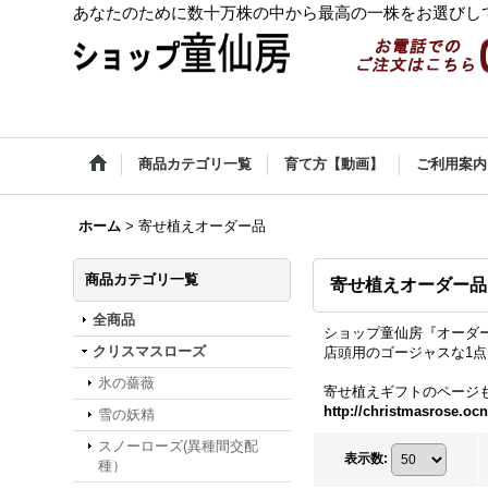
あなたのために数十万株の中から最高の一株をお選びし
商品カテゴリ一覧
育て方【動画】
ご利用案内
ホーム
>
寄せ植えオーダー品
商品カテゴリ一覧
寄せ植えオーダー品
全商品
ショップ童仙房『オーダ
クリスマスローズ
店頭用のゴージャスな1
氷の薔薇
寄せ植えギフトのページ
http://christmasrose.ocn
雪の妖精
スノーローズ(異種間交配
表示数
:
種）