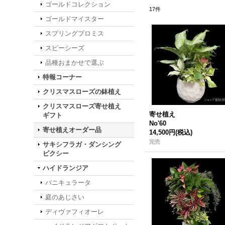
ゴールドコレクション
17
件
ゴールドマイスター
スプリングプロミス
スピーシーズ
品種おまかせで選ぶ
特報コーナー
クリスマスローズの鉢植え
クリスマスローズ寄せ植え
寄せ植え
ギフト
No'60
寄せ植えオーダー品
14,500円
(税込)
完売
サキシフラガ・ダンシング
ピクシー
ハイドランジア
パニキュラータ
庭のあじさい
ディヴァフィオーレ