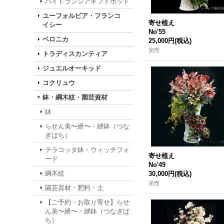
ハイドランジアギフトポット
ユーフォルビア・フランコ
寄せ植え
イシー
No'55
ベロニカ
25,000円
(税込)
完売
トラディスカンティア
ジュエルオーキッド
コクリュウ
鉢・綱木紋・園芸資材
鉢
らせん美〜紲〜・紲鉢（つな
ぎばち）
テラコッタ鉢・ウィッチフォ
寄せ植え
ード
No'49
綱木紋
30,000円
(税込)
完売
園芸資材・肥料・土
【ご予約・お取り寄せ】らせ
ん美〜紲〜・紲鉢（つなぎば
ち）