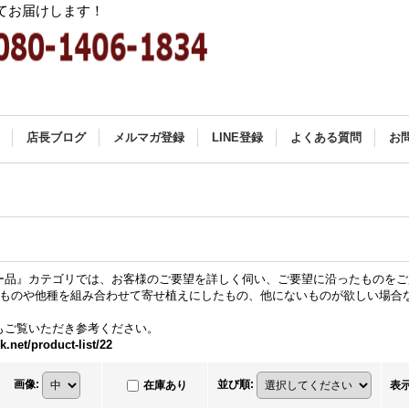
てお届けします！
店長ブログ
メルマガ登録
LINE登録
よくある質問
お
ー品』カテゴリでは、お客様のご要望を詳しく伺い、ご要望に沿ったものをご
点ものや他種を組み合わせて寄せ植えにしたもの、他にないものが欲しい場合
もご覧いただき参考ください。
k.net/product-list/22
画像
:
並び順
:
在庫あり
表