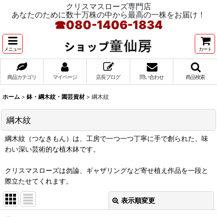
クリスマスローズ専門店
あなたのために数十万株の中から最高の一株をお届け！
☎
080-1406-1834
メニュー
カート
商品カテゴリ
マイページ
店長ブログ
問い合わせ
商品検索
ホーム
>
鉢・綱木紋・園芸資材
>
綱木紋
綱木紋
綱木紋（つなきもん）は、工房で一つ一つ丁寧に手で創られた、味
わい深い芸術的な植木鉢です。
クリスマスローズは勿論、ギャザリングなど寄せ植え作品を一段と
際立たせてくれます。
表示順変更
閉じる