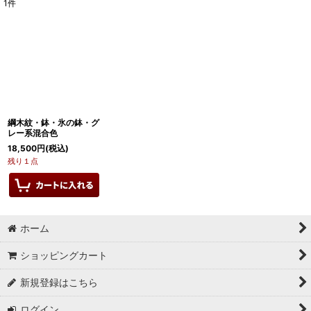
1
件
表示数
:
在庫あり
並び順
:
絞り込む
綱木紋・鉢・氷の鉢・グ
レー系混合色
18,500
円
(税込)
残り１点
ホーム
ショッピングカート
新規登録はこちら
ログイン