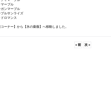
ラマーブル
ーガンマーブル
ープルサンライズ
ッドロマンス
報コーナー】から【氷の薔薇】へ移動しました。
«
前
次
»