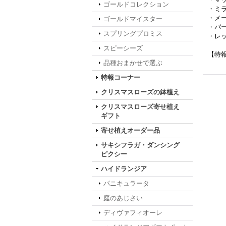
ゴールドコレクション
・ミ
・メ
ゴールドマイスター
・パ
スプリングプロミス
・レ
スピーシーズ
【特
品種おまかせで選ぶ
特報コーナー
クリスマスローズの鉢植え
クリスマスローズ寄せ植え
ギフト
寄せ植えオーダー品
サキシフラガ・ダンシング
ピクシー
ハイドランジア
パニキュラータ
庭のあじさい
ディヴァフィオーレ