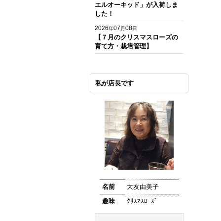
エルオーキッド」が入荷しま
した！
2026
07
08
年
月
日
【７月のクリスマスローズの
育て方・栽培管理】
私が店長です
名前
大友由美子
趣味
ｸﾘｽﾏｽﾛｰｽﾞ