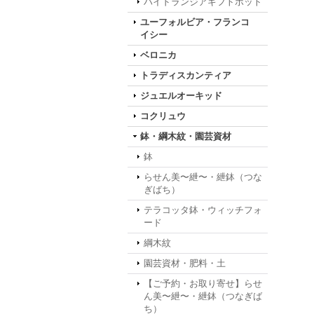
ハイドランジアギフトポット
ユーフォルビア・フランコ
イシー
ベロニカ
トラディスカンティア
ジュエルオーキッド
コクリュウ
鉢・綱木紋・園芸資材
鉢
らせん美〜紲〜・紲鉢（つな
ぎばち）
テラコッタ鉢・ウィッチフォ
ード
綱木紋
園芸資材・肥料・土
【ご予約・お取り寄せ】らせ
ん美〜紲〜・紲鉢（つなぎば
ち）