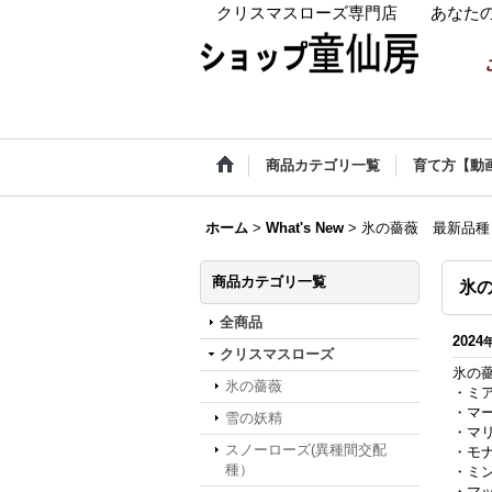
クリスマスローズ専門店 あなたの
商品カテゴリ一覧
育て方【動
ホーム
>
What's New
>
氷の薔薇 最新品種
商品カテゴリ一覧
氷
全商品
2024
クリスマスローズ
氷の
氷の薔薇
・ミ
・マ
雪の妖精
・マ
スノーローズ(異種間交配
・モ
種）
・ミ
・マ