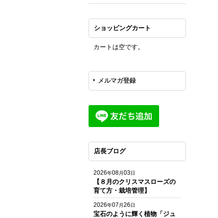
ショッピングカート
カートは空です。
メルマガ登録
店長ブログ
2026
08
03
年
月
日
【８月のクリスマスローズの
育て方・栽培管理】
2026
07
26
年
月
日
宝石のように輝く植物「ジュ