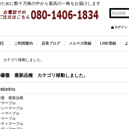
ために数十万株の中から最高の一株をお届けします
ログイン
画】
ご利用案内
店長ブログ
メルマガ登録
LINE登録
よ
 カテゴリ移動しました。
の薔薇 最新品種 カテゴリ移動しました。
02
07
年
月
日
薔薇 最新品種
アマーブル
ーシーマーブル
リーマーブル
ナマーブル
ンディマーブル
ッディマーブル