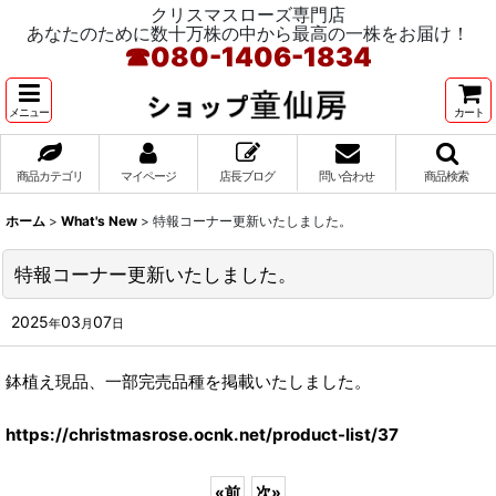
クリスマスローズ専門店
あなたのために数十万株の中から最高の一株をお届け！
☎
080-1406-1834
メニュー
カート
商品カテゴリ
マイページ
店長ブログ
問い合わせ
商品検索
ホーム
>
What's New
>
特報コーナー更新いたしました。
特報コーナー更新いたしました。
2025
03
07
年
月
日
鉢植え現品、一部完売品種を掲載いたしました。
https://christmasrose.ocnk.net/product-list/37
«
前
次
»