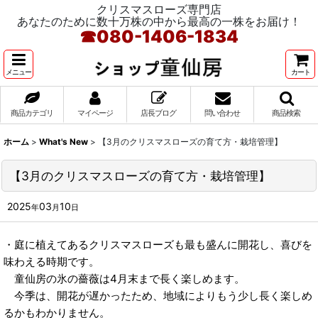
クリスマスローズ専門店
あなたのために数十万株の中から最高の一株をお届け！
☎
080-1406-1834
メニュー
カート
商品カテゴリ
マイページ
店長ブログ
問い合わせ
商品検索
ホーム
>
What's New
>
【3月のクリスマスローズの育て方・栽培管理】
【3月のクリスマスローズの育て方・栽培管理】
2025
03
10
年
月
日
・庭に植えてあるクリスマスローズも最も盛んに開花し、喜びを
味わえる時期です。
童仙房の氷の薔薇は4月末まで長く楽しめます。
今季は、開花が遅かったため、地域によりもう少し長く楽しめ
るかもわかりません。