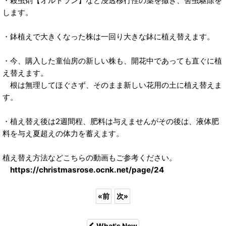
・殺虫剤【オルトラン】など浸透移行性の薬を撒き、害虫駆除を
します。
・鉢植えで大きくなった株は一回り大きな鉢に植え替えます。
・今、購入した童仙房の新しい株も、開花中であっても直ぐに植
え替えます。
根は無理してほぐさず、そのまま新しい花用の土に植え替えま
す。
・植え替え後は2週間程、肥料は与えませんがその後は、液体肥
料を与え夏超えの体力を蓄えます。
植え替え方法などこちらの動画もご参考ください。
https://christmasrose.ocnk.net/page/24
«
前
次
»
What's New