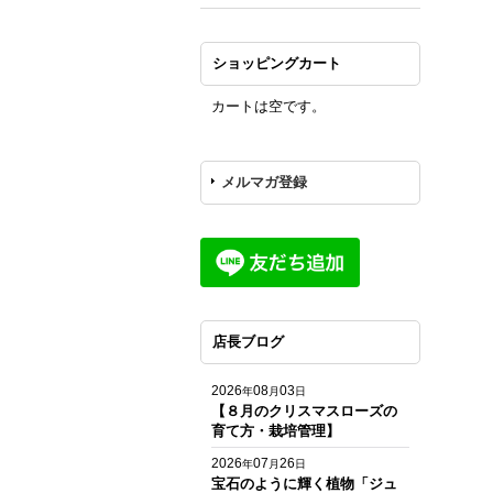
ショッピングカート
カートは空です。
メルマガ登録
店長ブログ
2026
08
03
年
月
日
【８月のクリスマスローズの
育て方・栽培管理】
2026
07
26
年
月
日
宝石のように輝く植物「ジュ