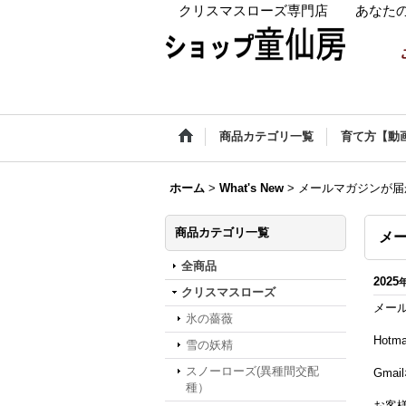
クリスマスローズ専門店 あなたの
商品カテゴリ一覧
育て方【動
ホーム
>
What's New
>
メールマガジンが届
商品カテゴリ一覧
メ
全商品
2025
クリスマスローズ
メー
氷の薔薇
Hot
雪の妖精
スノーローズ(異種間交配
Gma
種）
お客