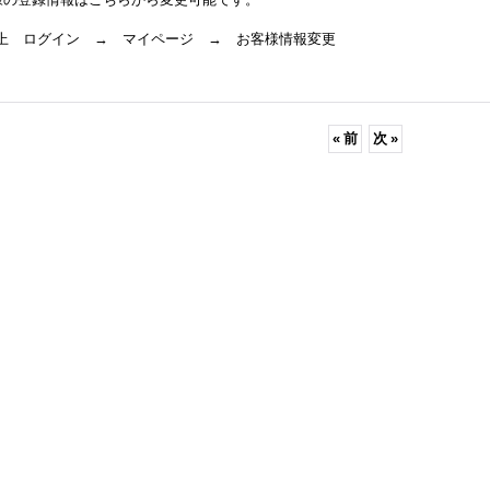
右上 ログイン → マイページ → お客様情報変更
«
前
次
»