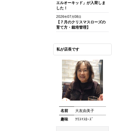
エルオーキッド」が入荷しま
した！
2026
07
08
年
月
日
【７月のクリスマスローズの
育て方・栽培管理】
私が店長です
名前
大友由美子
趣味
ｸﾘｽﾏｽﾛｰｽﾞ