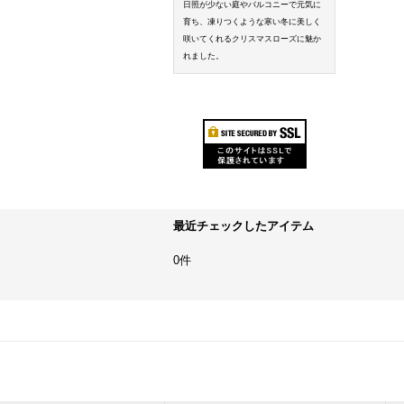
日照が少ない庭やバルコニーで元気に
育ち、凍りつくような寒い冬に美しく
咲いてくれるクリスマスローズに魅か
れました。
最近チェックしたアイテム
0件