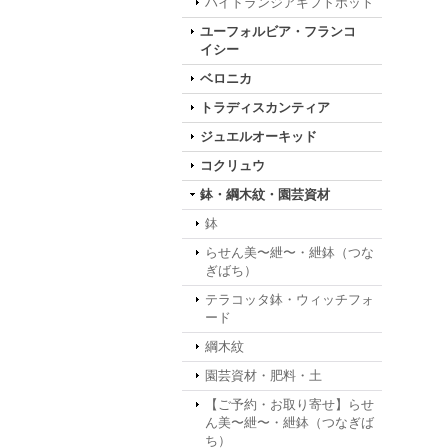
ハイドランジアギフトポット
ユーフォルビア・フランコ
イシー
ベロニカ
トラディスカンティア
ジュエルオーキッド
コクリュウ
鉢・綱木紋・園芸資材
鉢
らせん美〜紲〜・紲鉢（つな
ぎばち）
テラコッタ鉢・ウィッチフォ
ード
綱木紋
園芸資材・肥料・土
【ご予約・お取り寄せ】らせ
ん美〜紲〜・紲鉢（つなぎば
ち）