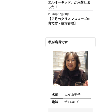
エルオーキッド」が入荷しま
した！
2026
07
08
年
月
日
【７月のクリスマスローズの
育て方・栽培管理】
私が店長です
名前
大友由美子
趣味
ｸﾘｽﾏｽﾛｰｽﾞ