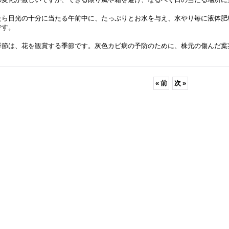
たら日光の十分に当たる午前中に、たっぷりとお水を与え、水やり毎に液体肥料
です。
季節は、花を観賞する季節です。灰色カビ病の予防のために、株元の傷んだ葉
«
前
次
»