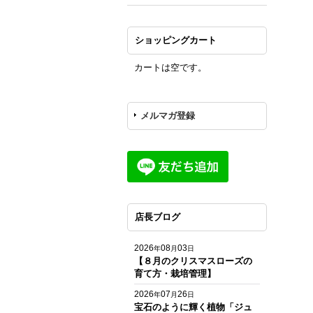
ショッピングカート
カートは空です。
メルマガ登録
店長ブログ
2026
08
03
年
月
日
【８月のクリスマスローズの
育て方・栽培管理】
2026
07
26
年
月
日
宝石のように輝く植物「ジュ