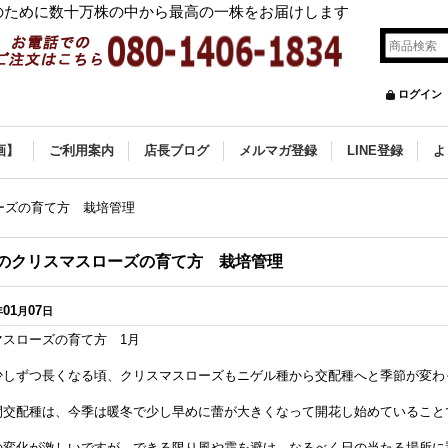
ために数十万株の中から最高の一株をお届けします
ログイン
画】
ご利用案内
店長ブログ
メルマガ登録
LINE登録
よ
ーズの育て方 栽培管理
月のクリスマスローズの育て方 栽培管理
01
07
年
月
日
マスローズの育て方 1月
少しずつ長くなる頃、クリスマスローズもニゲル種から交配種へと季節が変わ
間交配種は、今季は暖冬で少し早めに蕾が大きくなって開花し始めていること
の変化が激しいですが、できる限り風や霜を避け、なるべく日の当たる場所に