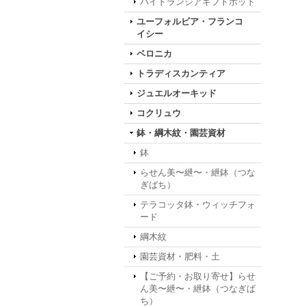
ハイドランジアギフトポット
ユーフォルビア・フランコ
イシー
ベロニカ
トラディスカンティア
ジュエルオーキッド
コクリュウ
鉢・綱木紋・園芸資材
鉢
らせん美〜紲〜・紲鉢（つな
ぎばち）
テラコッタ鉢・ウィッチフォ
ード
綱木紋
園芸資材・肥料・土
【ご予約・お取り寄せ】らせ
ん美〜紲〜・紲鉢（つなぎば
ち）