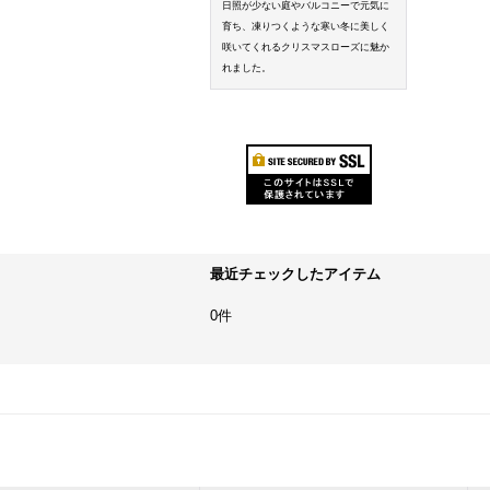
日照が少ない庭やバルコニーで元気に
育ち、凍りつくような寒い冬に美しく
咲いてくれるクリスマスローズに魅か
れました。
最近チェックしたアイテム
0件