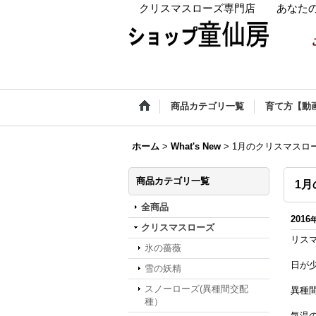
クリスマスローズ専門店 あなたの
商品カテゴリ一覧
育て方【動
ホーム
>
What's New
>
1月のクリスマスロ
商品カテゴリ一覧
1
全商品
2016
クリスマスローズ
リス
氷の薔薇
日が
雪の妖精
スノーローズ(異種間交配
異種
種）
気温