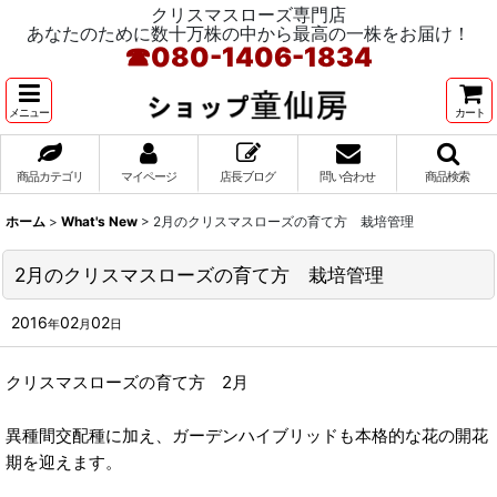
クリスマスローズ専門店
あなたのために数十万株の中から最高の一株をお届け！
☎
080-1406-1834
メニュー
カート
商品カテゴリ
マイページ
店長ブログ
問い合わせ
商品検索
ホーム
>
What's New
>
2月のクリスマスローズの育て方 栽培管理
2月のクリスマスローズの育て方 栽培管理
2016
02
02
年
月
日
クリスマスローズの育て方 2月
異種間交配種に加え、ガーデンハイブリッドも本格的な花の開花
期を迎えます。