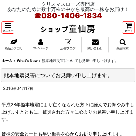
クリスマスローズ専門店
あなたのために数十万株の中から最高の一株をお届け！
☎
080-1406-1834
メニュー
カート
商品カテゴリ
マイページ
店長ブログ
問い合わせ
商品検索
ホーム
>
What's New
>
熊本地震災害についてお見舞い申し上げます。
熊本地震災害についてお見舞い申し上げます。
2016
04
17
年
月
日
平成28年熊本地震により亡くなられた方々に謹んでお悔やみ申し
上げますとともに、被災された方々に心よりお見舞い申し上げま
す。
皆様の安全と一日も早い復興を心からお祈り申し上げます。