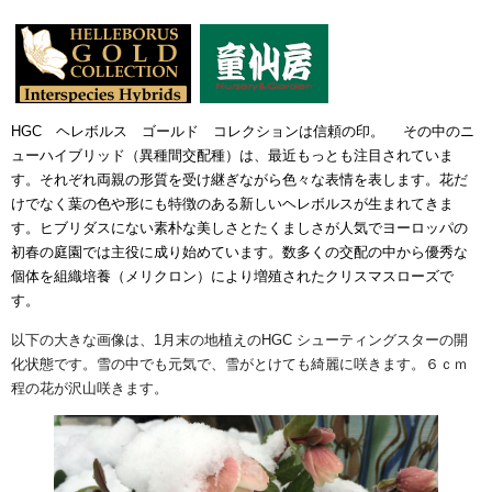
HGC ヘレボルス ゴールド コレクションは信頼の印。 その中のニ
ューハイブリッド（異種間交配種）は、最近もっとも注目されていま
す。それぞれ両親の形質を受け継ぎながら色々な表情を表します。花だ
けでなく葉の色や形にも特徴のある新しいヘレボルスが生まれてきま
す。ヒブリダスにない素朴な美しさとたくましさが人気でヨーロッパの
初春の庭園では主役に成り始めています。数多くの交配の中から優秀な
個体を組織培養（メリクロン）により増殖されたクリスマスローズで
す。
以下の大きな画像は、1月末の地植えのHGC シューティングスターの開
化状態です。雪の中でも元気で、雪がとけても綺麗に咲きます。６ｃｍ
程の花が沢山咲きます。