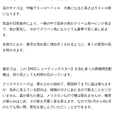
花のサイズは、中輪で５ｃｍ〜７ｃｍ 大株になると高さは５０ｃｍ程
になります。
気温や日照条件により、一株の中で花弁の色がクリーム色〜ピンク色ま
で、色が変化し、やがてグリーン色になりとても豪華で長く楽しめま
す。
名前のとおり、夜空が流れ星に埋め尽くされるように、多くの星型の花
を咲かせます。
最近では、この【HGCシューティングスター】を含む多くの異種間交配
種は、切り花としても利用が広がっています。
クリスマスリーズは、蕾が上がり始めて、開花終了までに蕊は落ちます
が、花弁に見えている部分は、植物のガクにあたるので散ることがござ
いません。蕊が落ちた後は、メリクロンなので種は取れませんが、種房
が膨らみはじめ、その形も可愛く姿を変えます。なので3か月から4か月
のとても長い間、変化を楽しんでいただくことができます。