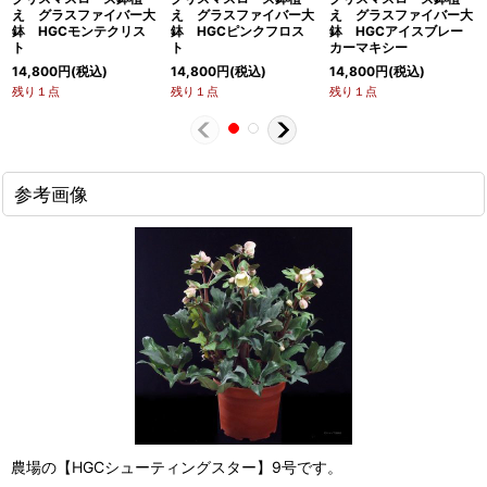
え グラスファイバー大
え グラスファイバー大
え グラスファイバー大
鉢 HGCモンテクリス
鉢 HGCピンクフロス
鉢 HGCアイスブレー
ト
ト
カーマキシー
14,800
円
(税込)
14,800
円
(税込)
14,800
円
(税込)
残り１点
残り１点
残り１点
参考画像
農場の【HGCシューティングスター】9号です。