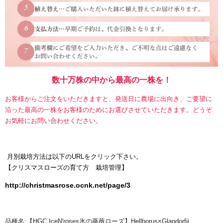
数十万株の中から最高の一株を！
お客様からご注文をいただきますと、発送日に農場に出向き、ご要望に
沿った最高の一株をお客様のためにお選びさせていただきます。どうぞ
お気軽にお問い合わせください。
月別栽培方法は以下のURLをクリック下さい。
【
クリスマスローズの育て方 栽培管理】
http://christmasrose.ocnk.net/page/3
品種名:【HGC IceN'roses氷の薔薇ローズ】Hellborus×Glandorfii