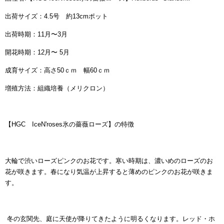
出荷サイズ：4.5号 約13cmポット
出荷時期：11月〜3月
開花時期：12月〜 5月
成育サイズ：高さ50ｃｍ 幅60ｃｍ
増殖方法：組織培養（メリクロン）
【HGC IceN'roses氷の薔薇ローズ】の特徴
大輪で渋いローズピンクのお花です。寒い時期は、濃いめのローズのお
花が咲きます。春になり気温が上昇すると薄めのピンクのお花が咲きま
す。
冬の玄関先、庭に天使が降りてきたように明るくなります。レッド・ホ