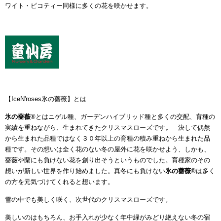
ワイト・ピコティー同様に多くの花を咲かせます。
【IceN'roses氷の薔薇】とは
氷の薔薇
®とはニゲル種、ガーデンハイブリッド種と多くの交配、育種の
実績を重ねながら、生まれてきたクリスマスローズです
。
決して偶然
から生まれた品種ではなく３０年以上の育種の積み重ねから生まれた品
種です。その想いは全く花のない冬の屋外に花を咲かせよう、しかも、
薔薇や蘭にも負けない花を創り出そうというものでした。育種家のその
想いが新しい世界を作り始めました。真冬にも負けない
氷の薔薇
®
は多く
の方を元気づけてくれると想います。
雪の中でも美しく咲く、次世代のクリスマスローズです。
美しいのはもちろん、お手入れが少なく年中緑がみどり絶えない冬の宿